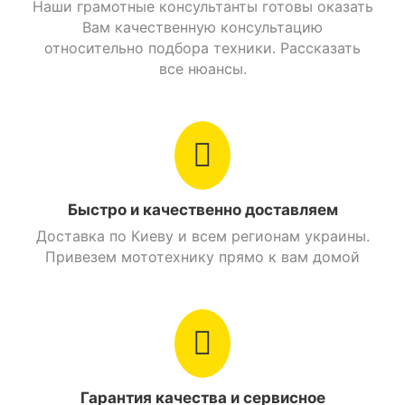
Наши грамотные консультанты готовы оказать
Сигнализация
Есть
неровностям или ямам.
Вам качественную консультацию
относительно подбора техники. Рассказать
Состояние
Новый
все нюансы.
Страна производитель
Китай
Тип ландшафта
асфальт/город
Тип приборной панели
Цифровой дисплей
Быстро и качественно доставляем
Производитель
Forte
Доставка по Киеву и всем регионам украины.
Привезем мототехнику прямо к вам домой
Тип питания
Электричество
Посадочных мест
2
Грузоподьемность
100 кг.
Гарантия качества и сервисное
Максимальная