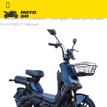
Магазин Мототехники
/
Скутеры
/
Электроскутеры
/
Forte EAGLE Черный