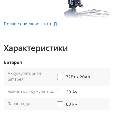
Полное описание… >>>
Характеристики
Батарея
Аккумуляторная
72Вт / 20Ah
батарея
Емкость аккумулятора
20 Ач
Динамика и автономность модели
Запас хода
80 км.
Начнем с самого интересного – двигателя байка.
Модель получила мощный 800-ваттный