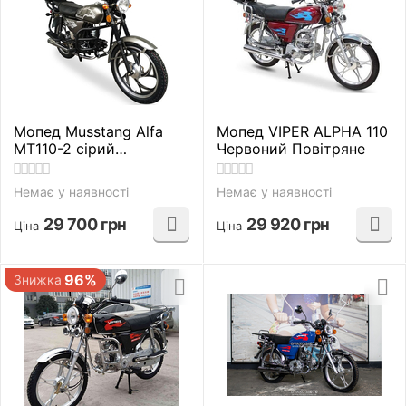
Мопед Musstang Alfa
Мопед VIPER ALPHA 110
MT110-2 сірий
Червоний Повітряне
Повітряне
Немає у наявності
Немає у наявності
29 700
грн
29 920
грн
Ціна
Ціна
96%
Знижка