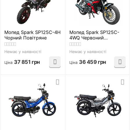
Мопед Spark SP125C-4H
Мопед Spark SP125C-
Чорний Повітряне
4WQ Червоний
Повітряне
Немає у наявності
Немає у наявності
37 851
грн
36 459
грн
Ціна
Ціна