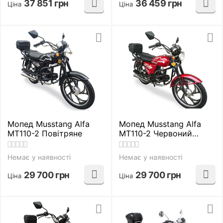
37 851
грн
36 459
грн
Ціна
Ціна
Мопед Musstang Alfa
Мопед Musstang Alfa
MT110-2 Повітряне
MT110-2 Червоний
Повітряне
Немає у наявності
Немає у наявності
29 700
грн
29 700
грн
Ціна
Ціна