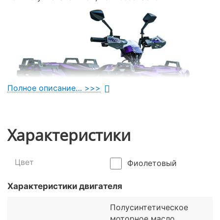
Полное описание… >>>
Характеристики
Цвет
Фиолетовый
Характеристики двигателя
Возможности подросткового
квадроцикла Spark SP125-11
Полусинтетическое
моторное масло