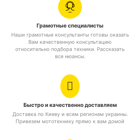
Страна производитель
Китай
Тип квадроцикла
Легкий
Грамотные специалисты
Наши грамотные консультанты готовы оказать
Возрастная группа
от 12 лет
Вам качественную консультацию
относительно подбора техники. Рассказать
Производитель
Spark
все нюансы.
Возраст
Подростковые
Тип питания
Бензин
Посадочных мест
1
Быстро и качественно доставляем
Доставка по Киеву и всем регионам украины.
Грузоподьемность
90 кг.
Привезем мототехнику прямо к вам домой
Также стоит выделить наличие балансировочного
вала. Он существенно снижает вибрации от
Максимальная
45 км/ч.
двигателя, тем самым делая езду более комфортно
скорость