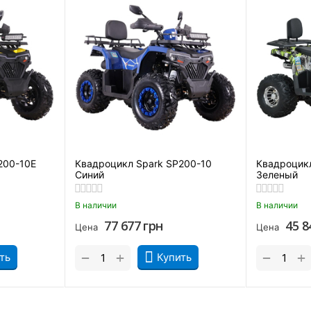
тановили дисковые тормоза с КПД в районе 90%. Они моментал
ния.
200-10Е
Квадроцикл Spark SP200-10
Квадроцикл
Синий
Зеленый
В наличии
В наличии
77 677
грн
45 8
Цена
Цена
+
+
−
−
ть
Купить