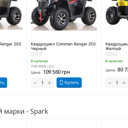
Вес
Передний багажник
Задний багажник
Рама
Renger 250
Квадроцикл Comman Renger 250
Квадроцикл
и
Черный
Желтый
Объем бензобака
В наличии
В наличии
Стояночный тормоз
116 600
грн
80 7
Цена
109 560
грн
Цена
+
+
−
−
ть
Купить
. Взрослые
Квадроциклы Взрослые Бензин
Ходовые качества модели
 марки - Spark
учил независимую рычажную подвеску и маятник с моноамортиз
ит нагрузку (при езде с пассажиром или перевозке грузов). Та
управления.