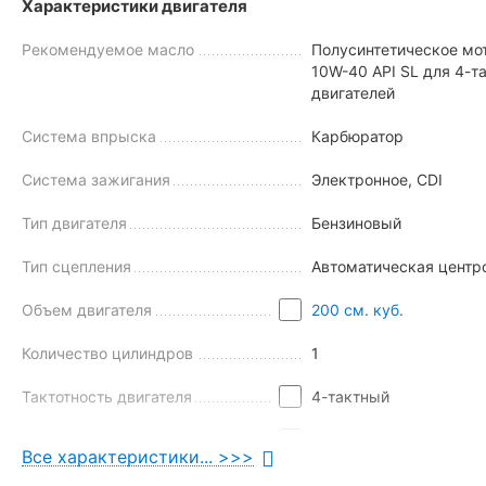
Характеристики двигателя
Мотовездеход СП200-10 – прогулочный мотовездеход, созда
Рекомендуемое масло
Полусинтетическое мо
тяговый двигатель ZHANLU 180, внутри которого скрываются
10W-40 API SL для 4-
заезжать на крутые подъемы и разгоняться до 60 км/ч. К сл
двигателей
ключевых узлов четырехколесника.
Система впрыска
Карбюратор
Система зажигания
Электронное, CDI
Тип двигателя
Бензиновый
Тип сцепления
Автоматическая центр
Объем двигателя
200 см. куб.
Количество цилиндров
1
Тактотность двигателя
4-тактный
Охлаждение
Воздушное
Все характеристики... >>>
Особенности
Балансировочный вал