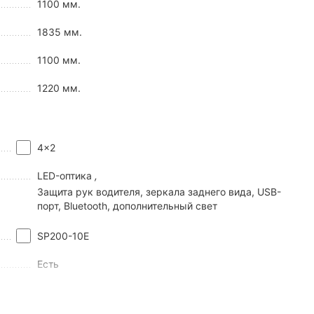
1100 мм.
 мелких хозяйственных задач. Аппарат получил 200-кубовый
1835 мм.
ренно чувствовать себя на пересеченной местности, легко
еньшает вибрации от работы мотора и снижает износ
1100 мм.
1220 мм.
4x2
LED-оптика
,
Защита рук водителя, зеркала заднего вида, USB-
порт, Bluetooth, дополнительный свет
SP200-10Е
Есть
Новый