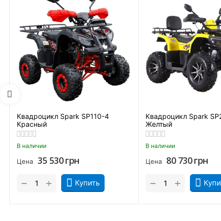
А чтобы сделать СП200-10 более предсказуемым, на него ус
перегревы и отлично подходят для экстремального торможе
Квадроцикл Spark SP110-4
Квадроцикл Spark SP
Красный
Желтый
В наличии
В наличии
35 530
грн
80 730
грн
Цена
Цена
+
+
−
−
Купить
Купи