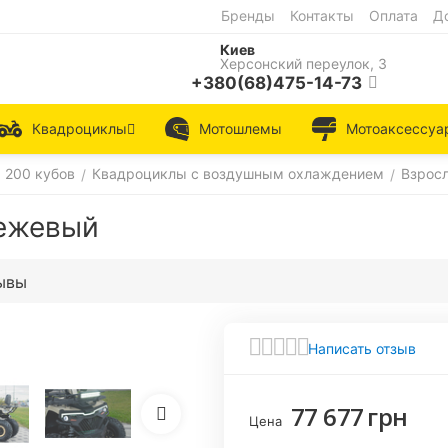
Бренды
Контакты
Оплата
Д
Киев
Херсонский переулок, 3
+380(68)475-14-73
Квадроциклы
Мотошлемы
Мотоаксессуа
 200 кубов
Квадроциклы с воздушным охлаждением
Взрос
/
/
Бежевый
ывы
Написать отзыв
77 677
грн
Цена