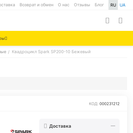
оставка
Возврат и обмен
О нас
Отзывы
Блог
RU
UA
ры
лые
Квадроцикл Spark SP200-10 Бежевый
/
КОД:
000231212
Доставка