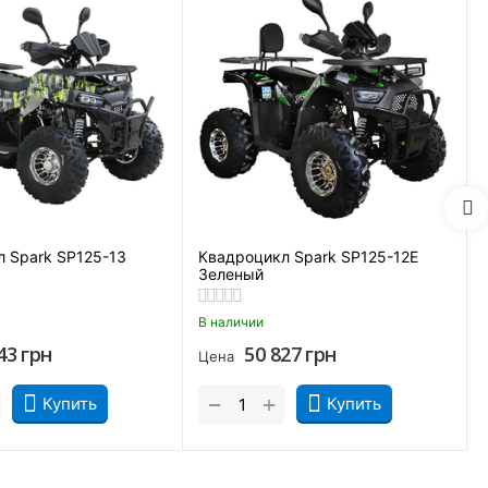
ьно реагируют на нажатие курка, хорошо переносят
 Spark SP125-13
Квадроцикл Spark SP125-12Е
Зеленый
В наличии
43
грн
50 827
грн
Цена
+
−
Купить
Купить