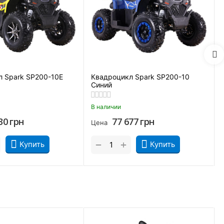
191 кг.
Есть
Есть
Трубчатый стальной каркас
 Spark SP200-10Е
Квадроцикл Spark SP200-10
Синий
5 л.
В наличии
Есть
30
грн
77 677
грн
Цена
+
−
Купить
Купить
атором. Это максимально эффективная комбинация, которая
кже подвеска улучшает курсовую устойчивость