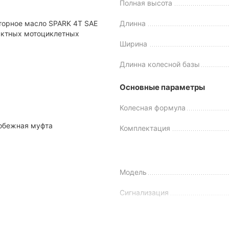
Полная высота
нный для езды по умеренному бездорожью, активного отдыха и
торное масло SPARK 4Т SAE
Длинна
 целых 10 «лошадок». Такой мотор позволяет внедорожнику уве
тактных мотоциклетных
ову, в двигателе реализован балансировочный вал, который ум
Ширина
Длинна колесной базы
Основные параметры
Колесная формула
обежная муфта
Комплектация
Модель
Сигнализация
Состояние