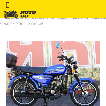
Магазин Мототехники
/
Мопеды
/
Spark
/
Мопеды Ал
SPARK SP110C-2 Синий