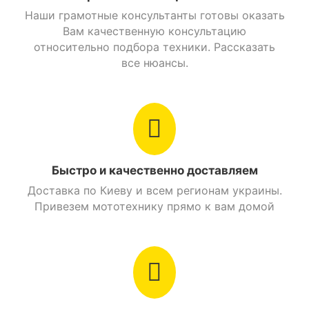
Купить Мотоцикл SPARK SP110C-2 Синий и заказать
Наши грамотные консультанты готовы оказать
с доставкой можно в таких городах как: Киев,
Вам качественную консультацию
Днепр, Одесса, Харьков, Львов, Запорожье,
относительно подбора техники. Рассказать
Винница, Кривой Рог, Полтава, Черкассы,
все нюансы.
Кропивницкий, Ровно, Хмельницкий, Кременчуг,
Луцк, Черновцы, Николаев, Ивано-Франковск,
Житомир, Сумы, Тернополь, Чернигов, Ужгород
Быстро и качественно доставляем
Доставка по Киеву и всем регионам украины.
Привезем мототехнику прямо к вам домой