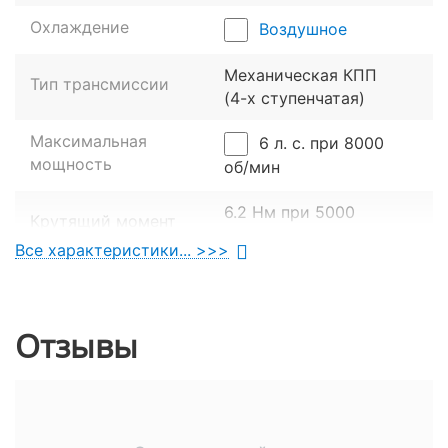
агрегата. Повышает ресурс и воздушное
Охлаждение
Воздушное
охлаждение, которое поддерживает рабочую
температуру мотора даже при езде на высоких
Механическая КПП
Тип трансмиссии
оборотах.
(4-х ступенчатая)
Максимальная
6 л. с. при 8000
мощность
об/мин
6.2 Нм при 5000
Крутящий момент
об/мин
Все характеристики... >>>
Модель двигателя
153FMH
Отзывы
Ходовая часть
Телескопическая
Передняя подвеска
вилка
Маятниковая, с
Чтобы улучшить динамику и повысить