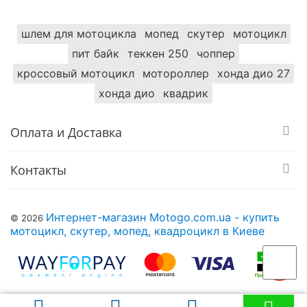
шлем для мотоцикла
мопед
скутер
мотоцикл
пит байк
теккен 250
чоппер
кроссовый мотоцикл
мотороллер
хонда дио 27
хонда дио
квадрик
Оплата и Доставка
Контакты
Интернет-магазин Motogo.com.ua - купить
© 2026
мотоцикл, скутер, мопед, квадроцикл в Киеве