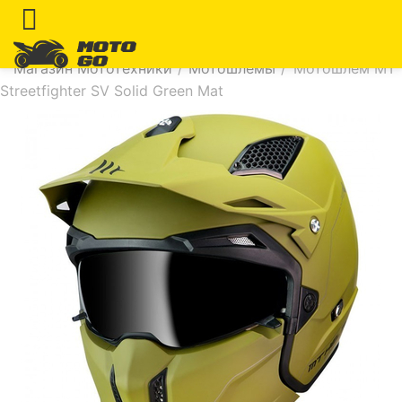
Магазин Мототехники
/
Мотошлемы
/
Мотошлем MT
Streetfighter SV Solid Green Mat