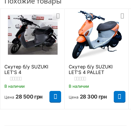
Похожие товары
Тип питания
Бензин
Кропивницкий, Ровно, Хмельницкий, Кременчуг,
Луцк, Черновцы, Николаев, Ивано-Франковск,
Посадочных мест
2
Житомир, Сумы, Тернополь, Чернигов, Ужгород
Грузоподьемность
150 кг
Максимальная
100 км/ч
скорость
Вес
122 кг
Скутер б/у SUZUKI
Скутер б/у SUZUKI
LET'S 4
LET'S 4 PALLET
Сиденье
2х местное
В наличии
В наличии
Передний багажник
Нет
28 500
грн
28 300
грн
Цена
Цена
Задний багажник
Есть
Стальная,
Рама
трубчатая