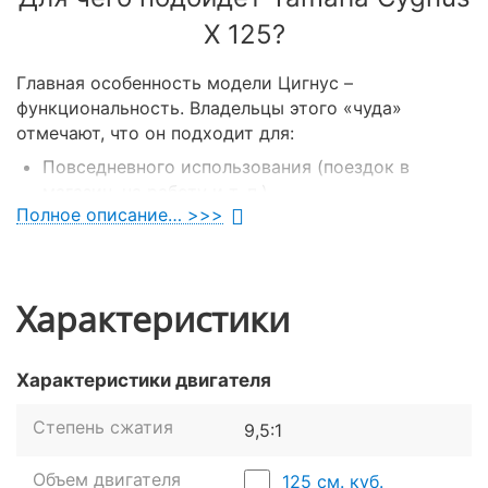
X 125?
Главная особенность модели Цигнус –
функциональность. Владельцы этого «чуда»
отмечают, что он подходит для:
Повседневного использования (поездок в
магазин, на работу и т. п.).
Полное описание… >>>
Вылазок на дистанции до 250 км.
Драйвовых покатушек (максимальная скорость
100 км/ч).
Совместных поездок с пассажиром.
Характеристики
Перевозки небольших грузов.
Курьерской доставки.
Характеристики двигателя
Поездок по даче или вылазок на рыбалку.
Такая универсальность обусловлена мощностью
Степень сжатия
9,5:1
скутера Ямаха
(11 л. с.), большими колесами (12
дюймов), отличной грузоподъемностью. К слову,
Объем двигателя
125 см. куб.