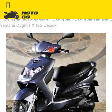
Магазин Мототехники
/
Скутеры
/
Скутеры Yamaha (
Yamaha Cygnus X 125 Серый