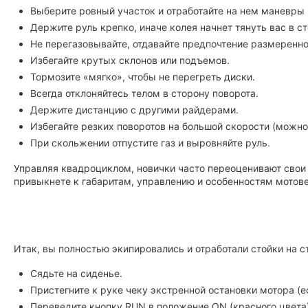
Выберите ровный участок и отработайте на нем маневры 
Держите руль крепко, иначе колея начнет тянуть вас в ст
Не перегазовывайте, отдавайте предпочтение размеренн
Избегайте крутых склонов или подъемов.
Тормозите «мягко», чтобы не перегреть диски.
Всегда отклоняйтесь телом в сторону поворота.
Держите дистанцию с другими райдерами.
Избегайте резких поворотов на большой скорости (можно
При скольжении отпустите газ и выровняйте руль.
Управляя квадроциклом, новички часто переоценивают свои 
привыкнете к габаритам, управлению и особенностям мотов
Итак, вы полностью экипировались и отработали стойки на с
Сядьте на сиденье.
Пристегните к руке чеку экстренной остановки мотора (ес
Переведите кнопку RUN в положение ON (красного цвета)