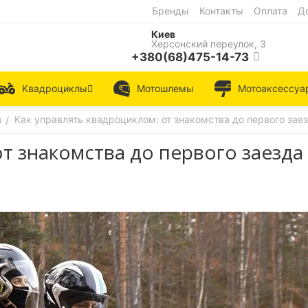
Бренды
Контакты
Оплата
Д
Киев
Херсонский переулок, 3
+380(68)475-14-73
Квадроциклы
Мотошлемы
Мотоаксессуа
в
Как управлять квадроциклом: от знакомства до первого зае
/
т знакомства до первого заезда