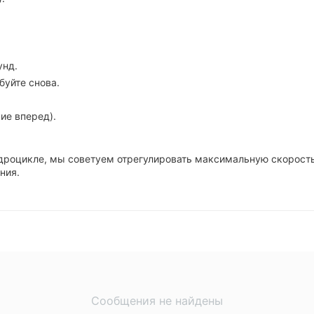
унд.
буйте снова.
ие вперед).
вадроцикле, мы советуем отрегулировать максимальную скорост
ния.
Сообщения не найдены