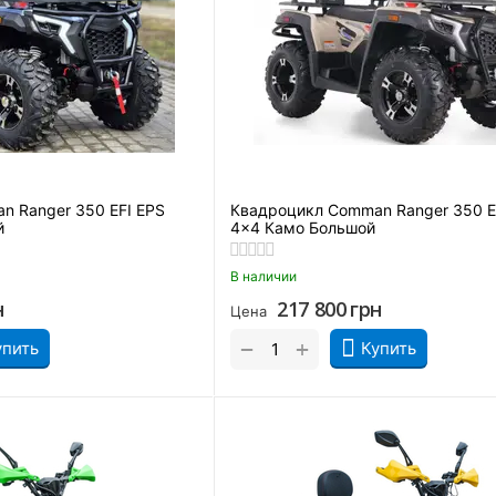
n Ranger 350 EFI EPS
Квадроцикл Comman Ranger 350 E
й
4×4 Камо Большой
В наличии
н
217 800
грн
Цена
+
−
упить
Купить