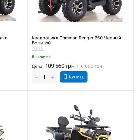
Хаки
Квадроцикл Comman Renger 250 Черный
Большой
В наличии
109 560
грн
116 600
грн
Цена
+
−
Купить