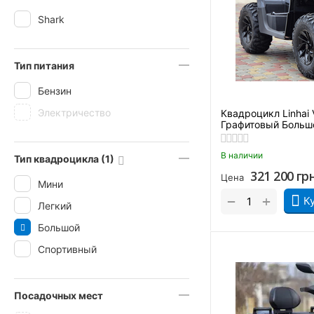
Shark
Тип питания
Бензин
Электричество
Квадроцикл Linhai
Графитовый Больш
В наличии
Тип квадроцикла (1)
321 200
гр
Цена
Мини
+
−
К
Легкий
Большой
Спортивный
Посадочных мест