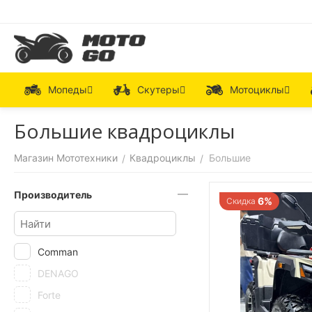
Мопеды
Скутеры
Мотоциклы
Большие квадроциклы
Магазин Мототехники
Квадроциклы
Большие
/
/
Производитель
6%
Скидка
Comman
DENAGO
Forte