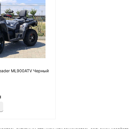
eader ML900ATV Черный
н
и