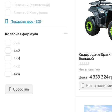
Зеленый (салатовый)
Зеленый Камуфляж
зеленый камуфляж
Показать все (33)
Камо
Колесная формула
Камуфляж
2х4
Карбон
4x2
Красный
Квадроцикл Spark
4x4
Большой
Красный, графити
4х2
Лайм
Нет в наличии
4х4
Оранж
4 339 324
г
Цена
Оранжевый
Нет в наличи
Сбросить
розовый
Салатовый
Сафари