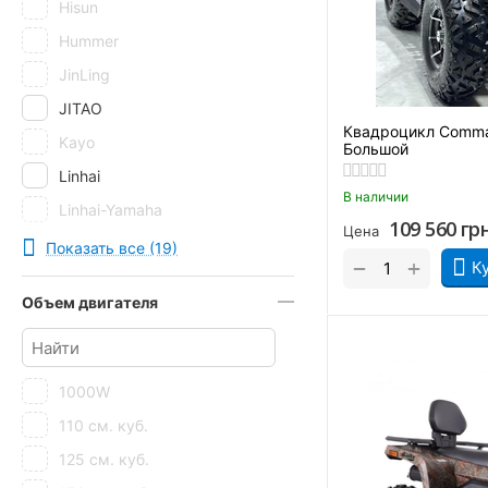
Hisun
Hummer
JinLing
JITAO
Квадроцикл Comma
Kayo
Большой
Linhai
В наличии
Linhai-Yamaha
109 560
гр
Цена
Loncin
Показать все (19)
+
−
К
Mikilon
Объем двигателя
Motoleader
ORIX
Profi
1000W
Shineray
110 см. куб.
SkyBike
125 см. куб.
Spark