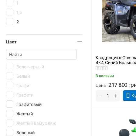
1
1,5
2
Цвет
Квадроцикл Comma
4×4 Синий Большо
Бело-черный
Белый
В наличии
217 800
гр
Графит
Цена
+
−
Графити
К
Графитовый
Желтый
Желтый камуфляж
Зеленый