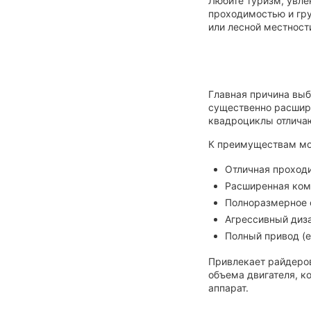
Любите туризм, увле
проходимостью и гр
или лесной местност
Главная причина выб
существенно расширя
квадроциклы отличаю
К преимуществам мо
Отличная проходи
Расширенная комп
Полноразмерное 
Агрессивный диза
Полный привод (е
Привлекает райдеров
объема двигателя, к
аппарат.