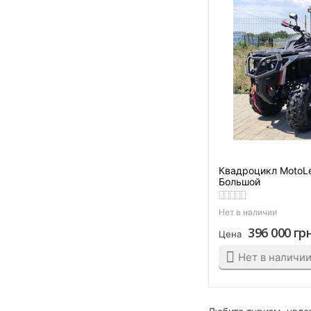
Серо-желтый
Серо-зеленый
Серо-синий
Серый
Синий
Хаки
Черно-бело-салатовый
Черно-белый
Квадроцикл MotoL
Черно-зеленый
Большой
Черно-оранжевый
Нет в наличии
Черный
396 000
гр
Цена
Нет в наличи