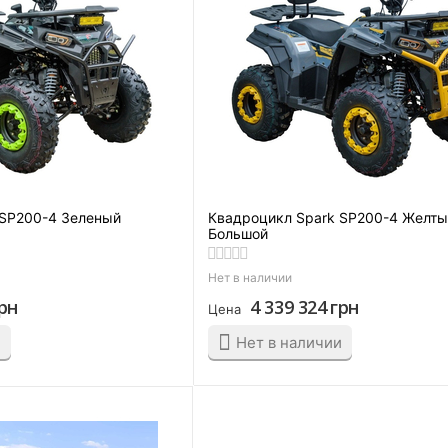
 SP200-4 Зеленый
Квадроцикл Spark SP200-4 Желт
Большой
Нет в наличии
рн
4 339 324
грн
Цена
и
Нет в наличии