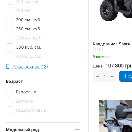
150 см. куб.
Viper
1500W
200 см. куб.
250 см. куб.
300 см. куб.
Квадроцикл SharX
350 куб. см.
400 куб. см.
В наличии
107 800
гр
500 см. куб.
Цена
Показать все (13)
70 см. куб.
+
−
К
Возраст
900 см. куб.
Взрослые
Детские
Подростковые
Модельный ряд