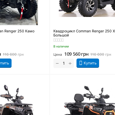
n Renger 250 Камо
Квадроцикл Comman Renger 250 
Большой
В наличии
н
109 560
грн
116 600
грн
116 600
грн
Цена
+
−
упить
Купить