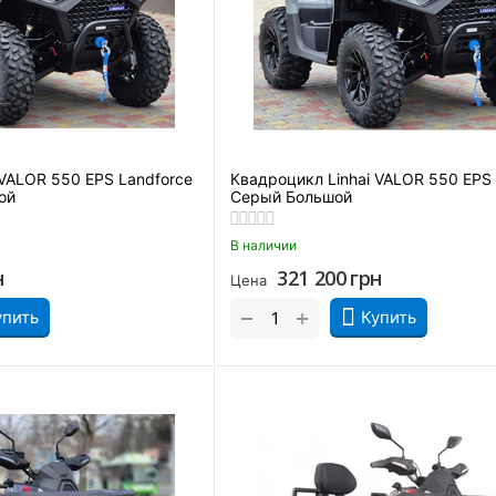
 VALOR 550 EPS Landforce
Квадроцикл Linhai VALOR 550 EPS 
ой
Серый Большой
В наличии
н
321 200
грн
Цена
+
−
упить
Купить