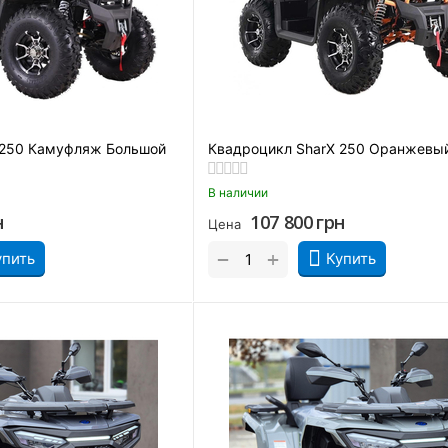
 250 Камуфляж Большой
Квадроцикл SharX 250 Оранжевы
В наличии
н
107 800
грн
Цена
+
−
упить
Купить