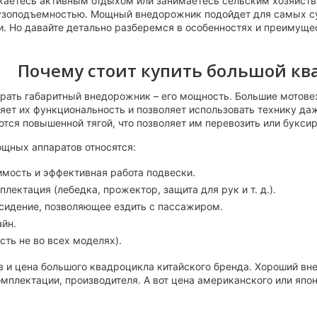
каетесь активным отдыхом или занимаетесь сельским хозяйст
узоподъемностью. Мощный внедорожник подойдет для самых сур
и. Но давайте детально разберемся в особенностях и преимущес
Почему стоит купить большой кв
рать габаритный внедорожник – его мощность. Большие мотовез
ет их функциональность и позволяет использовать технику да
тся повышенной тягой, что позволяет им перевозить или букси
щных аппаратов относятся:
мость и эффективная работа подвески.
лектация (лебедка, прожектор, защита для рук и т. д.).
сидение, позволяющее ездить с пассажиром.
йн.
сть не во всех моделях).
 и цена большого квадроцикла китайского бренда. Хороший вне
омплектации, производителя. А вот цена американского или япо