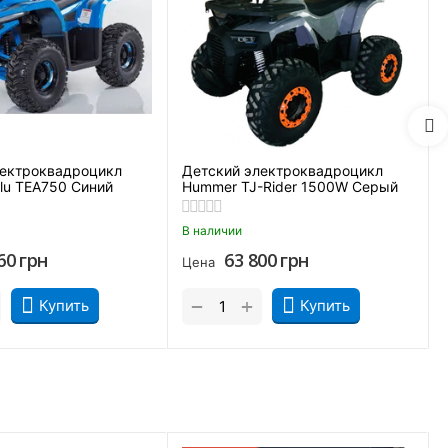
Есть
пользуется только в топовых внедорожниках и на голову
браций, моментально передает крутящий момент и меньше
3
Есть + режим реверса (задний ход)
лектроквадроцикл
Детский электроквадроцикл
lu TEA750 Синий
Hummer TJ-Rider 1500W Серый
LED задние фонари
В наличии
Есть, LED-оптика
60
грн
63 800
грн
Цена
Есть
+
−
Купить
Купить