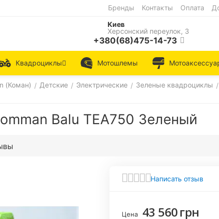
Бренды
Контакты
Оплата
Д
Киев
Херсонский переулок, 3
+380(68)475-14-73
Квадроциклы
Мотошлемы
Мотоаксессуа
 (Коман)
Детские
Электрические
Зеленые квадроциклы
/
/
/
/
Comman Balu TEA750 Зеленый
ывы
Написать отзыв
43 560
грн
Цена