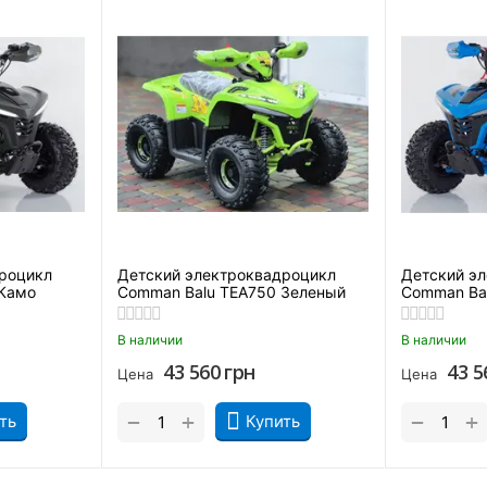
юджетного электроквадроцикла Com
ского мотовездехода. Для этого аппарат оснастили:
роцикл
Детский электроквадроцикл
Детский э
 Камо
Comman Balu TEA750 Зеленый
Comman Ba
Comman Balu TEA750, в нем предусмотрено дистанционное упра
В наличии
В наличии
ть мотор, регулировать максимальную скорость, отслеживать ме
43 560
грн
43 5
Цена
Цена
т купить электроквадроцикл Comman 
+
+
−
−
ть
Купить
ых преимуществ. К ним относятся: