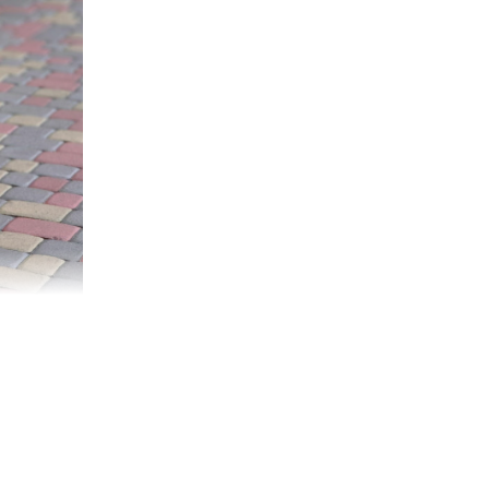
man Balu TEA750
alu TEA750. Модель получила спортивный кузов, выполненный
тельности квадрику дизайнерская оптика и светодиодная