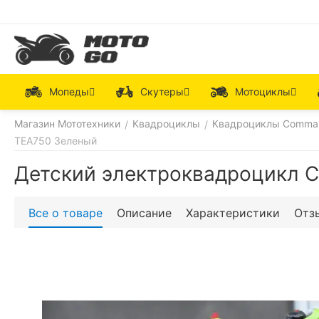
Мопеды
Скутеры
Мотоциклы
Магазин Мототехники
Квадроциклы
Квадроциклы Comman
/
/
TEA750 Зеленый
Детский электроквадроцикл 
Все о товаре
Описание
Характеристики
Отз