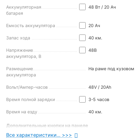
Электронную приборную панель.
Аккумуляторная
48 Вт / 20 Ач
Сигнализацию.
батарея
LED фары и RGB подсветку.
Емкость аккумулятора
20 Ач
Запас хода
40 км.
Напряжение
48В
аккумулятора, В
Размещение
На раме под кузовом
аккумулятора
Вольт/Ампер-часов
48V / 20Ah
Время полной зарядки
3-5 часов
Время на езду
40 км.
Дополнительные кнопки на панеле
Все характеристики... >>>
Индикатор батареии
Есть