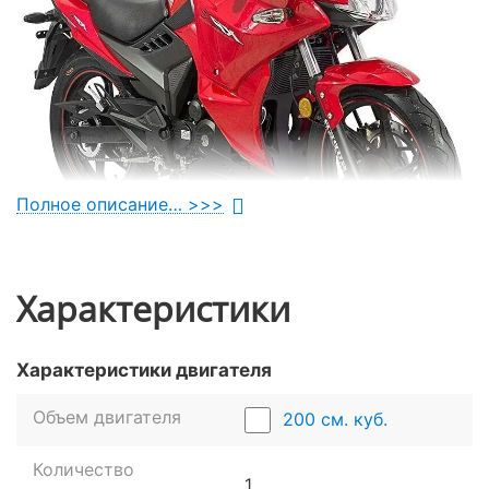
Полное описание… >>>
Характеристики
Силовая установка
Характеристики двигателя
Мотоцикл получил одноцилиндровый
Объем двигателя
200 см. куб.
четырехтактный двигатель NBF2 объемом 200 куб.
см с жидкостным охлаждением. Это обеспечивает
Количество
отличную динамику в городе и за его пределами.
1