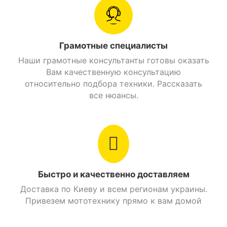
Страна производитель
Китай
Класс мотоцикла
Спорт
Тормозная система надежная, рассчитанная на
Грамотные специалисты
большие нагрузки. Она представлена дисками с
Наши грамотные консультанты готовы оказать
Производитель
Lifan
двухпоршневым суппортом на обоих колесах.
Вам качественную консультацию
Дополнительным преимуществом является
относительно подбора техники. Рассказать
Тип питания
Бензин
наличие бескамерных шин на легкосплавных
все нюансы.
алюминиевых дисках. Поездки даже по неровным
Посадочных мест
2
дорогам становятся комфортными, что позволяет
провести за рулем достаточно долгое врем без
Грузоподьемность
154 кг.
усталости.
Максимальная
133 км/ч.
скорость
Быстро и качественно доставляем
Доставка по Киеву и всем регионам украины.
Расход топлива
2,7 л./ 100 км.
Привезем мототехнику прямо к вам домой
Цепной привод,