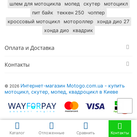
использования. Применение инновационных
шлем для мотоцикла
мопед
скутер
мотоцикл
технологий в производстве двигателя,
Найти похожие
пит байк
теккен 250
чоппер
оптимизированная ходовая часть и обновленный
кроссовый мотоцикл
мотороллер
хонда дио 27
дизайн делают его привлекательной моделью в
Мотоциклы 200 см. куб. Спорт
своем сегменте.
хонда дио
квадрик
Мотоциклы 200 см. куб. Lifan
Оплата и Доставка
Мотоциклы Спорт Lifan
Контакты
Интернет-магазин Motogo.com.ua - купить
© 2026
мотоцикл, скутер, мопед, квадроцикл в Киеве
Купить Мотоцикл LIFAN LF200-10S (KPR) (Белый) и
Каталог
Отложенные
Сравнить
Контакты
заказать с доставкой можно в таких городах как: