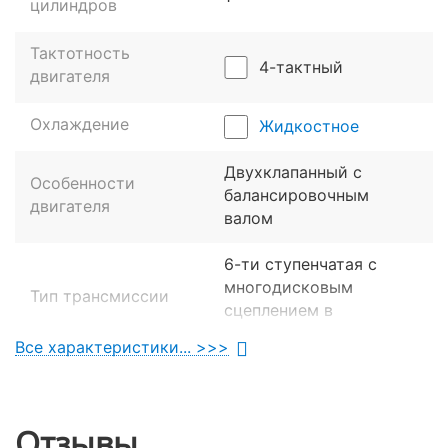
цилиндров
Двухклапанная головка блока цилиндров в
сочетании с оптимизированной системой впуска
Тактотность
обеспечивает впечатляющие характеристики.
4-тактный
двигателя
Максимальная мощность достигает 17,5 л. с. Байк
развивает впечатляющую максимальную скорость
Охлаждение
Жидкостное
133 км/ч.
Двухклапанный с
Особенности
балансировочным
двигателя
валом
6-ти ступенчатая с
многодисковым
Тип трансмиссии
сцеплением в
масляной ванне.
Все характеристики... >>>
Максимальная
18 л. с. при
мощность
8000 об/мин.
Отзывы
19 Нм при 6500 об/