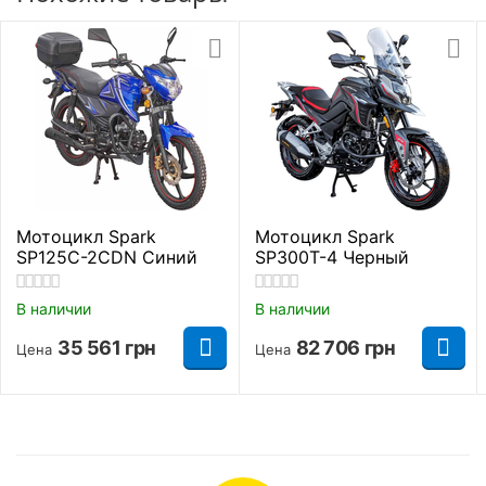
38 мм и прогрессивными характеристиками.
лаком.
Задний маятник получил регулируемый
моноамортизатор.
Габаритные размеры
Полная высота
1105 мм.
Длинна
2060 мм.
Ширина
760 мм.
Мотоцикл Spark
Мотоцикл Spark
SP125C-2CDN Синий
SP300T-4 Черный
Высота до сидения
780 мм.
В наличии
В наличии
Длинна колесной базы
1330 мм.
35 561
грн
82 706
грн
Цена
Цена
Основные параметры
LF200-10S
Модель
(KPR)