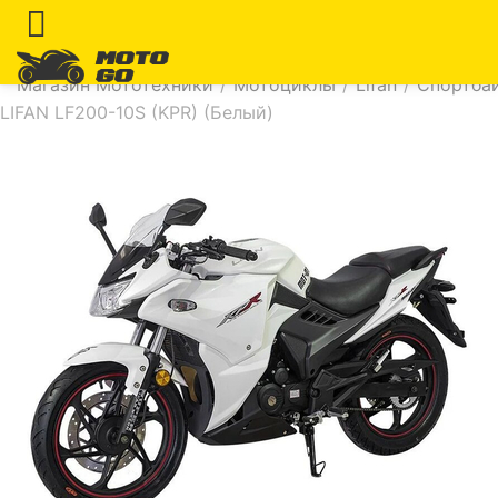
Магазин Мототехники
/
Мотоциклы
/
Lifan
/
Спортба
LIFAN LF200-10S (KPR) (Белый)