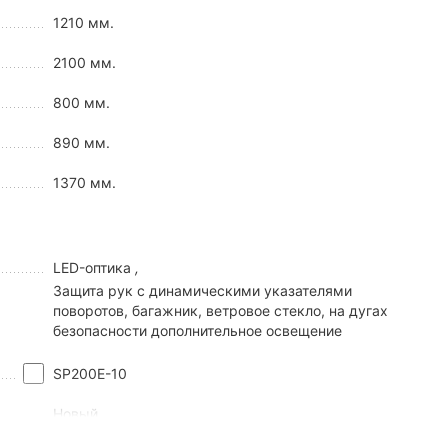
1210 мм.
2100 мм.
800 мм.
890 мм.
1370 мм.
ичную маневренность, проходимость и универсальность. Из
LED-оптика
,
Защита рук с динамическими указателями
поворотов, багажник, ветровое стекло, на дугах
безопасности дополнительное освещение
SP200E-10
Новый