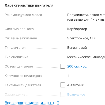
Характеристики двигателя
Рекомендуемое масло
Полусинтетическое мот
или выше для 4-тактн
Система впрыска
Карбюратор
Система зажигания
Электронное, CDI
Тип двигателя
Бензиновый
Главное отличие эндуро Спарк от классического дорожного 
Тип сцепления
Механическое, многоди
особенностей
бюджетного мотоцикла
Spark SP200E-10 можн
Высокое сиденье (890 мм), улучшающее обзор и позволя
Объем двигателя
200 см. куб.
Умеренный вес (138 кг), положительно влияющий на мане
Количество цилиндров
1
Увеличенный клиренс, позволяющий легко проезжать по 
Энергоемкая длинноходная подвеска, поглощающая силь
Тактотность двигателя
4-тактный
Тяговый двигатель мощностью 14 л. с., повышающий про
Охлаждение
Воздушное
Все характеристики... >>>
Особенности
Балансировочный вал