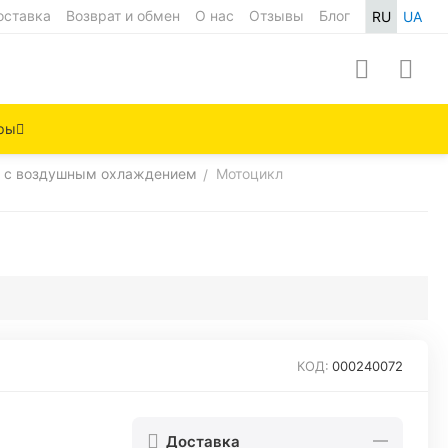
оставка
Возврат и обмен
О нас
Отзывы
Блог
RU
UA
ры
 с воздушным охлаждением
Мотоцикл
/
КОД:
000240072
Доставка