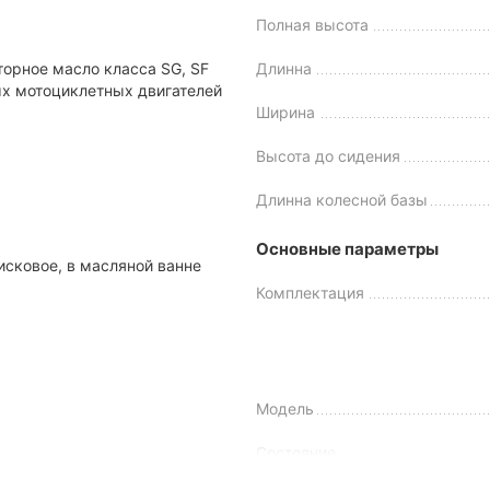
Полная высота
орное масло класса SG, SF
Длинна
ых мотоциклетных двигателей
Ширина
Высота до сидения
Длинна колесной базы
Создан для бездорожья
Основные параметры
байка – его конструкция. Она обеспечивает двухколеснику отл
сковое, в масляной ванне
о выделить:
Комплектация
ющее менять стойки на бездорожье.
вренность и управляемость байка.
бревнам, бордюрам или ухабам.
ные удары и повышающая комфорт езды по off-road.
Модель
ходимость мотоцикла на бездорожье.
Состояние