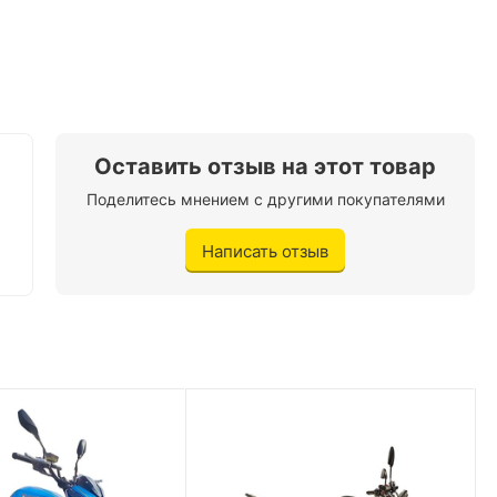
Китай
Дорожный
Spark
Бензин
Оставить отзыв на этот товар
2
Поделитесь мнением с другими покупателями
150 кг.
Написать отзыв
105 км/ч.
2,8 л./100 км.
Цепная
138 кг.
Дуплексная, трубчатый каркас