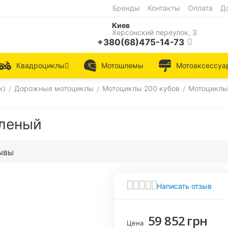
Бренды
Контакты
Оплата
Д
Киев
Херсонский переулок, 3
+380(68)475-14-73
Квадроциклы
Мотошлемы
Мотоаксессуа
к)
Дорожные мотоциклы
Мотоциклы 200 кубов
Мотоциклы
/
/
/
еленый
ывы
Написать отзыв
59 852
грн
Цена