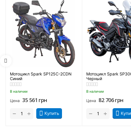
Мотоцикл Spark SP125C-2CDN
Мотоцикл Spark SP30
Синий
Черный
В наличии
В наличии
35 561
грн
82 706
грн
Цена
Цена
+
+
−
−
Купить
Купи