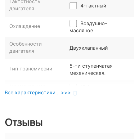
Тактотность
4-тактный
двигателя
Воздушно-
Охлаждение
масляное
Особенности
Двухклапанный
двигателя
5-ти ступенчатая
Тип трансмиссии
механическая.
Максимальная
15,6 л. с. при
Все характеристики... >>>
мощность
8000 об/мин.
14,5 Нм при 7000
Крутящий момент
об/мин.
Отзывы
Ходовая часть