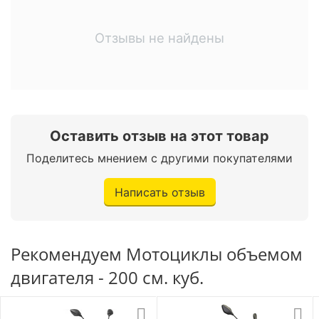
Телескопическая
вилка с
Отзывы не найдены
Передняя подвеска
гидравлическими
амортизаторами.
Маятниковая с
двумя
Задняя подвеска
гидравлическими
Оставить отзыв на этот товар
амортизаторами.
Поделитесь мнением с другими покупателями
Передние тормоза
Дисковые
Написать отзыв
Задние тормоза
Дисковые
Размеры передних
Рекомендуем Мотоциклы объемом
110/70-17.
шин
двигателя - 200 см. куб.
Размеры задних шин
130/70-17.