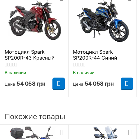
Тип резины
Безкамерная шина
Габаритные размеры
Полная высота
1140 мм.
Длинна
2120 мм.
Мотоцикл Spark
Мотоцикл Spark
SP200R-43 Красный
SP200R-44 Синий
Ширина
830 мм.
В наличии
В наличии
Высота до сидения
870 мм.
54 058
грн
54 058
грн
Цена
Цена
Дорожный просвет
230 мм.
Длинна колесной базы
1405 мм.
Похожие товары
Основные параметры