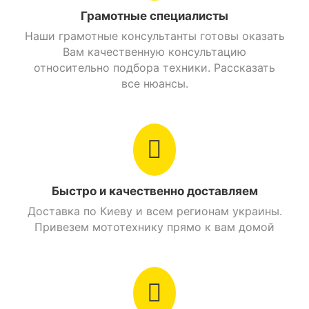
Главная передача
Цепная
Грамотные специалисты
Наши грамотные консультанты готовы оказать
Вес
128 кг.
Вам качественную консультацию
относительно подбора техники. Рассказать
Сиденье
2х местное
все нюансы.
Передний багажник
Нет
Задний багажник
Есть
Рама
Трубчатый каркас
Быстро и качественно доставляем
Цвет
Бело-красный
Доставка по Киеву и всем регионам украины.
Привезем мототехнику прямо к вам домой
Объем бензобака
10,6 л.
Стояночный тормоз
Есть