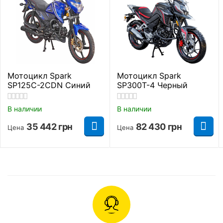
Модель
DRAGON 200
Страна производитель
Китай
Класс мотоцикла
Дорожный
Мотоцикл Spark
Мотоцикл Spark
Производитель
SkyBike
SP125C-2CDN Синий
SP300T-4 Черный
Тип питания
Бензин
В наличии
В наличии
Посадочных мест
2
35 442
грн
82 430
грн
Цена
Цена
Грузоподьемность
150 кг.
Максимальная
100 км/ч.
скорость
Расход топлива
2,5 л/100 км.