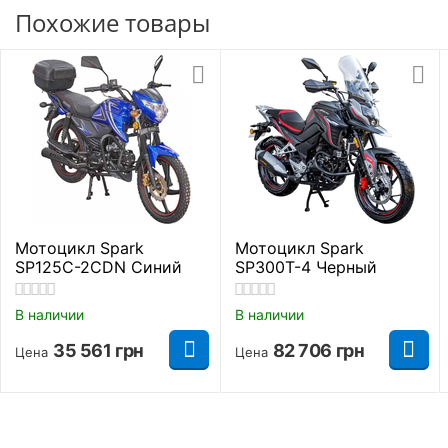
Похожие товары
Основные параметры
Модель
Voin 200
Страна производитель
Китай
Класс мотоцикла
Дорожный
Производитель
SkyBike
Мотоцикл Spark
Мотоцикл Spark
SP125C-2CDN Синий
SP300T-4 Черный
Тип питания
Бензин
В наличии
В наличии
Посадочных мест
2
35 561
грн
82 706
грн
Цена
Цена
Грузоподьемность
150 кг.
Максимальная
95 км/ч.
скорость