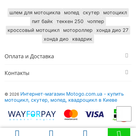
шлем для мотоцикла
мопед
скутер
мотоцикл
пит байк
теккен 250
чоппер
кроссовый мотоцикл
мотороллер
хонда дио 27
хонда дио
квадрик
Оплата и Доставка
Контакты
Интернет-магазин Motogo.com.ua - купить
© 2026
мотоцикл, скутер, мопед, квадроцикл в Киеве