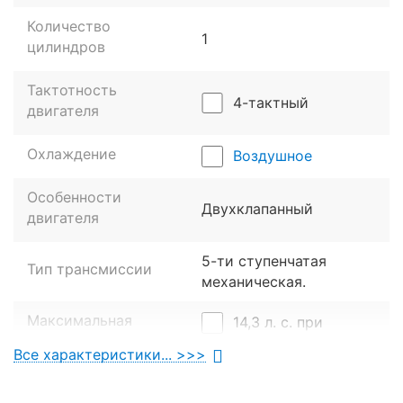
Количество
1
цилиндров
Тактотность
4-тактный
двигателя
Охлаждение
Воздушное
Особенности
Двухклапанный
двигателя
5-ти ступенчатая
Тип трансмиссии
механическая.
Максимальная
14,3 л. с. при
мощность
7500 об/мин.
Все характеристики... >>>
13 Нм при 6500 об/
Крутящий момент