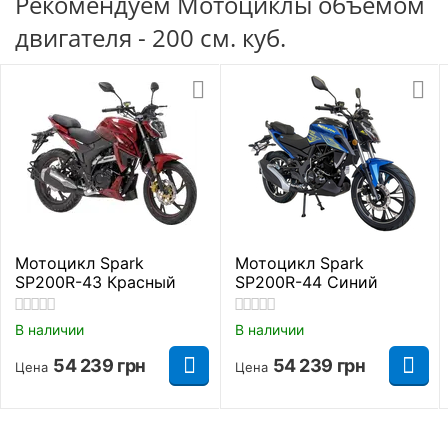
Рекомендуем Мотоциклы объемом
двигателя - 200 см. куб.
Размеры задних шин
3.25-18.
Тип резины
Безкамерная шина
Габаритные размеры
Полная высота
1060 мм.
Длинна
2000 мм.
Мотоцикл Spark
Мотоцикл Spark
SP200R-43 Красный
SP200R-44 Синий
Ширина
740 мм.
В наличии
В наличии
Высота до сидения
780 мм.
54 239
грн
54 239
грн
Цена
Цена
Дорожный просвет
190 мм.
Длинна колесной базы
1250 мм.