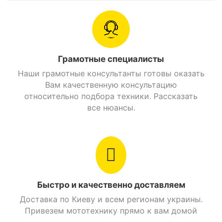
Расход топлива
2,3 л./100 км.
Главная передача
Цепная
Грамотные специалисты
Вес
118 кг.
Наши грамотные консультанты готовы оказать
Вам качественную консультацию
Сиденье
2х местное
относительно подбора техники. Рассказать
все нюансы.
Передний багажник
Нет
Задний багажник
Есть
Рама
Трубчатый каркас
Быстро и качественно доставляем
Цвет
Оранжевый
Доставка по Киеву и всем регионам украины.
Привезем мототехнику прямо к вам домой
Объем бензобака
12,5 л.