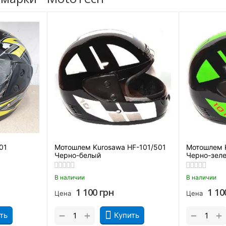
01
Мотошлем Kurosawa HF-101/501
Мотошлем K
Черно-белый
Черно-зел
В наличии
В наличии
1 100
грн
1 10
Цена
Цена
+
+
−
−
ть
Купить