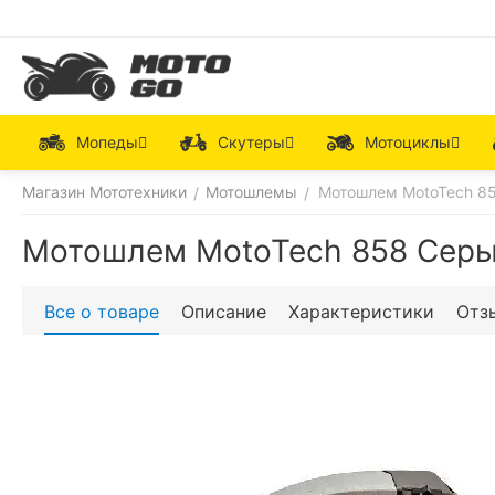
Мопеды
Скутеры
Мотоциклы
Магазин Мототехники
Мотошлемы
Мотошлем MotoTech 8
/
/
Мотошлем MotoTech 858 Сер
Все о товаре
Описание
Характеристики
Отз