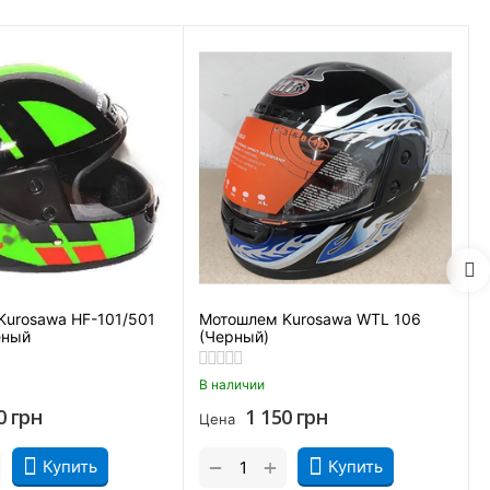
urosawa HF-101/501
Мотошлем Kurosawa WTL 106
еный
(Черный)
В наличии
0
грн
1 150
грн
Цена
+
−
Купить
Купить