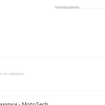
Производитель
ы не найдены
марки - MotoTech