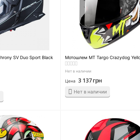
rony SV Duo Sport Black
Мотошлем MT Targo Crazydog Yell
Нет в наличии
3 137
грн
Цена
Нет в наличии
и