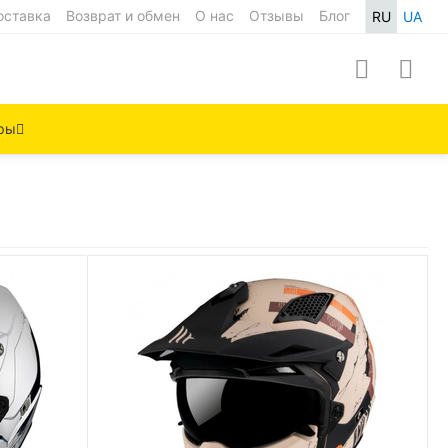
оставка
Возврат и обмен
О нас
Отзывы
Блог
RU
UA
ры