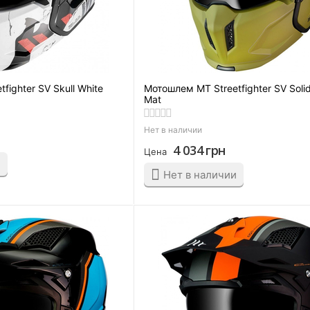
fighter SV Skull White
Мотошлем MT Streetfighter SV Soli
Mat
Нет в наличии
4 034
грн
Цена
и
Нет в наличии