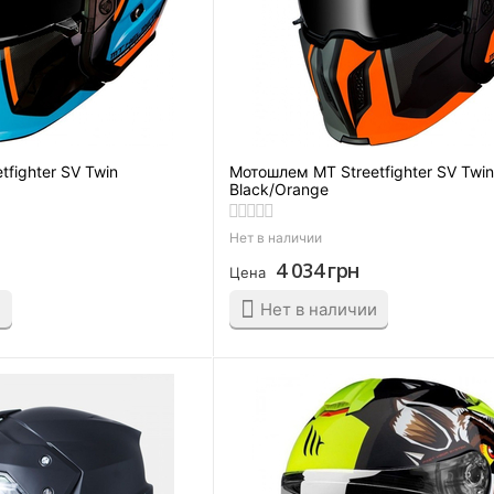
fighter SV Twin
Мотошлем MT Streetfighter SV Twi
Black/Orange
Нет в наличии
4 034
грн
Цена
и
Нет в наличии