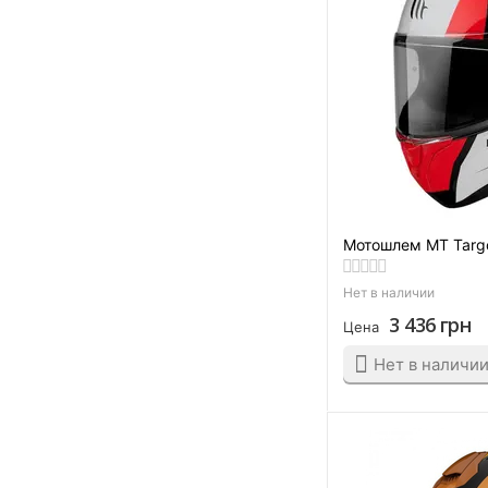
Черный глянцевый
Черный матовый
Чёрный/Белый
Чёрный/Жёлтый
Черный/Красный
Чёрный/Оранжевый
Чёрный/Пурпурный
Мотошлем MT Targo
Черный/Салатовый/
Желтый
Нет в наличии
Чёрный/Серый
3 436
грн
Цена
Черный/Серый/Красный
Чёрный/Серый/
Нет в наличи
Оранжевый
Чёрный/Синий
Чёрный/Синий/Серый
Чёрный/Сиреневый