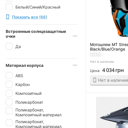
Белый/Синий/Красный
Белый/Чёрный
Показать все (66)
Бирюзовый/Графити
Встроенные солнцезащитные
Бирюзовый/Красный
очки
Графити
Мотошлем MT Street
Да
Black/Blue/Orange
Жёлтый
Жёлтый/Коричневый
Нет в наличии
Материал корпуса
Жёлтый/Синий
4 034
грн
Цена
ABS
Жёлтый/Чёрный
Нет в наличи
Карбон
Зелёный
Композитный
Зелёный/Жёлтый
Поликарбонат
Зелёный/Чёрный
Поликарбонат,
Золотой
Композитный материал
Поликарбонат,
Карбон/Белый
Композитный материал,