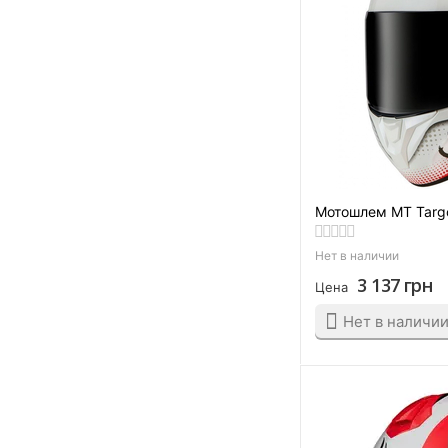
Серый/Красный
Серый/Чёрный
Синий
Синий/Белый
Синий/Красный
Синий/Оранжевый
Мотошлем MT Targo
Синий/Серый
Титановый
Нет в наличии
Черно-белый
3 137
грн
Цена
Черно-желтый
Нет в наличи
Черно-красный
Черно-синий
Черный
Черный глянец