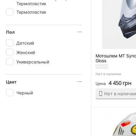
Коричневый/Красный
Термопластик
Термопластик
Коричневый/Розовый
Красно-белый
Красно-черный
Пол
Красный
Детский
Красный/Белый
Женский
Мотошлем MT Synch
Красный/Серый
Gloss
Универсальный
Многоцветный
Нет в наличии
Оранжевый
Цвет
4 450
грн
Цена
Оранжевый/Жёлтый
Черный
Нет в наличи
Оранжевый/Чёрный
Розовый
Серебристый
Серый
Серый/Жёлтый