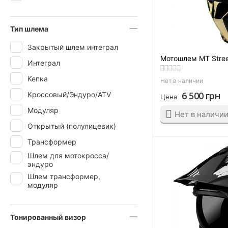
Тип шлема
Закрытый шлем интеграл
Мотошлем MT Stree
Интеграл
Кепка
Нет в наличии
6 500
грн
Кроссовый/Эндуро/ATV
Цена
Модуляр
Нет в наличи
Открытый (полулицевик)
Трансформер
Шлем для мотокросса/
эндуро
Шлем трансформер,
модуляр
Тонированный визор