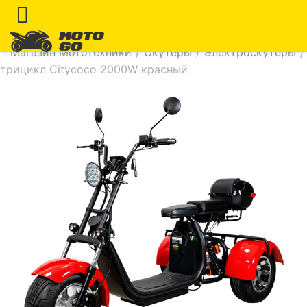
Магазин Мототехники
/
Скутеры
/
Электроскутеры
/
трицикл Citycoco 2000W красный