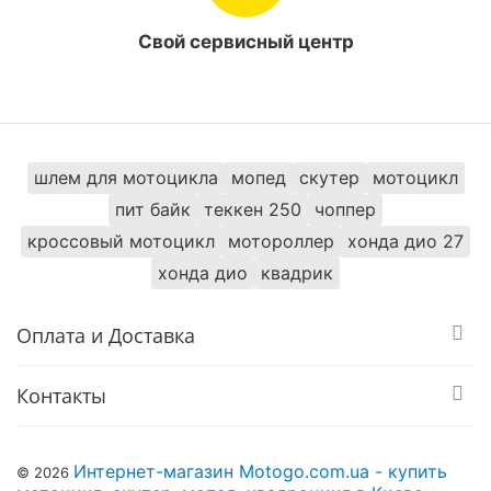
встроенная противоугонная система обеспечивают
Тип ландшафта
Бездорожье
Свой сервисный центр
высокий уровень удобствоа и безопасность. Также
предусмотрены такие дополнительные функции:
Тип приборной панели
LED дисплей
Переключение скоростей: 4 скоростных
режима.
Угол подъема (наклона
Есть п-ередний и задний ход.
поверхности),
15
шлем для мотоцикла
мопед
скутер
мотоцикл
Приборная панель: LED дисплей.
градусов
пит байк
теккен 250
чоппер
кроссовый мотоцикл
мотороллер
хонда дио 27
Wuxi Jose
Производитель
Electric
хонда дио
квадрик
Тип питания
Электричество
Оплата и Доставка
Посадочных мест
1
Контакты
Грузоподьемность
200 кг
Интернет-магазин Motogo.com.ua - купить
© 2026
Максимальная