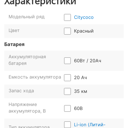
Характеристики
Модельный ряд
Citycoco
Цвет
Красный
Citycoco 2000W привлекает внимание своим
Батарея
стильным и брутальным дизайном. Открытая рама
типа «скелет» не только выглядит эффектно, но и
Аккумуляторная
обеспечивает прочность конструкции.
60Вт / 20Ач
батарея
Трехколесная компоновка гарантирует отличную
устойчивость и маневренность, что особенно
Емкость аккумулятора
20 Ач
ценно для начинающих водителей и людей
старшего возраста.
Запас хода
35 км
Напряжение
60В
аккумулятора, В
Li-ion (Литий-
Тип аккумулятора