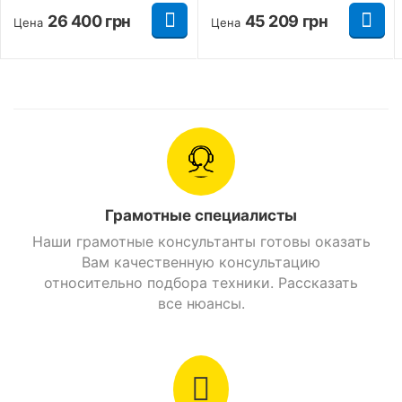
26 400
грн
45 209
грн
Цена
Цена
Основные параметры
Для
взрослых
Возрастная группа
Для
подростков
Гарантийный
талон , зарядное
Грамотные специалисты
Комплектация
устройство ,
Наши грамотные консультанты готовы оказать
инструкция
Вам качественную консультацию
относительно подбора техники. Рассказать
Модель
r804-t8
все нюансы.
Два комплекта
бесключевого
Подвеска и тормозная система. Передняя
доступа и
Оснащение
подвеска представлена амортизационной
встроенная