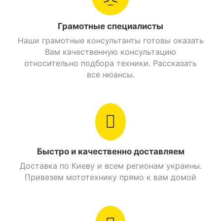
Расход топлива
2 л./100 км.
Грамотные специалисты
Наши грамотные консультанты готовы оказать
Главная передача
Ремень
Вам качественную консультацию
относительно подбора техники. Рассказать
Вес
89 кг.
все нюансы.
Рама
Трубчатый каркас
Купить Скутер Spark SP150S-20 Черный и заказать
Объем бензобака
7 л.
с доставкой можно в таких городах как: Киев,
Днепр, Одесса, Харьков, Львов, Запорожье,
Стояночный тормоз
Есть
Винница, Кривой Рог, Полтава, Черкассы,
Быстро и качественно доставляем
Кропивницкий, Ровно, Хмельницкий, Кременчуг,
Найти похожие
Луцк, Черновцы, Николаев, Ивано-Франковск,
Доставка по Киеву и всем регионам украины.
Житомир, Сумы, Тернополь, Чернигов, Ужгород
Привезем мототехнику прямо к вам домой
Скутеры 150 см. куб. Spark