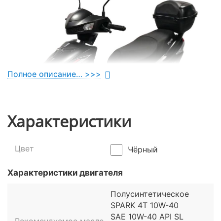
Полное описание… >>>
Характеристики
Цвет
Чёрный
Характеристики двигателя
Транспорт, созданный для города
Полусинтетическое
SPARK 4T 10W-40
Что главное для городского двухколесника? Опыт
SAE 10W-40 API SL