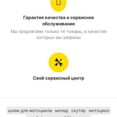
Превосходные динамические качества и
простое управление.
Все эти качества делают модель SP150S-24 синего
Гарантия качества и сервисное
цвета отличным вариантом для езды по городу,
обслуживание
курьерской доставки и даже поездок на средние
Мы предлагаем только те товары, в качестве
дистанции.
которых мы уверены
Купить Скутер Spark SP150S-24 Синий и заказать с
доставкой можно в таких городах как: Киев,
Днепр, Одесса, Харьков, Львов, Запорожье,
Винница, Кривой Рог, Полтава, Черкассы,
Кропивницкий, Ровно, Хмельницкий, Кременчуг,
Луцк, Черновцы, Николаев, Ивано-Франковск,
Свой сервисный центр
Житомир, Сумы, Тернополь, Чернигов, Ужгород
шлем для мотоцикла
мопед
скутер
мотоцикл