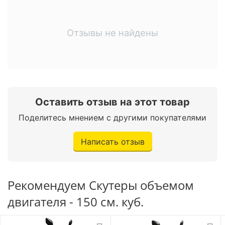
двигателя
Воздушное
Отзывы не найдены
Охлаждение
(принудительное)
Тип трансмиссии
Вариатор
Максимальная
8,7 л. с. при
мощность
7500 об/мин.
Оставить отзыв на этот товар
Поделитесь мнением с другими покупателями
Электростартер /
Запуск двигателя
Кикстартер
Написать отзыв
Модель двигателя
1P57QMJ
Рекомендуем Скутеры объемом
Ходовая часть
двигателя - 150 см. куб.
Телескопическая
Передняя подвеска
вилка