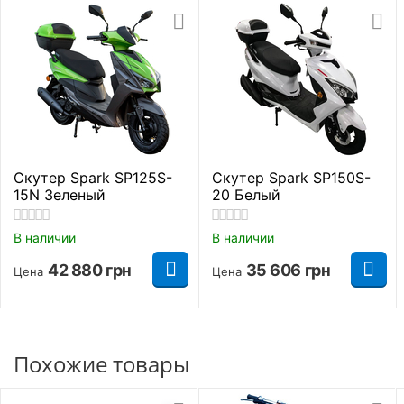
Габаритные размеры
Полная высота
1335 мм.
Длинна
2120 мм.
Ширина
730 мм.
Скутер Spark SP125S-
Скутер Spark SP150S-
15N Зеленый
20 Белый
Высота до сидения
920 мм.
В наличии
В наличии
Длинна колесной базы
1305 мм.
42 880
грн
35 606
грн
Цена
Цена
Основные параметры
LED-оптика
,
Преимущества и особенности
Комплектация
USB-зарядка,
Похожие товары
защитные дуги
скутера Spark SP150S-24