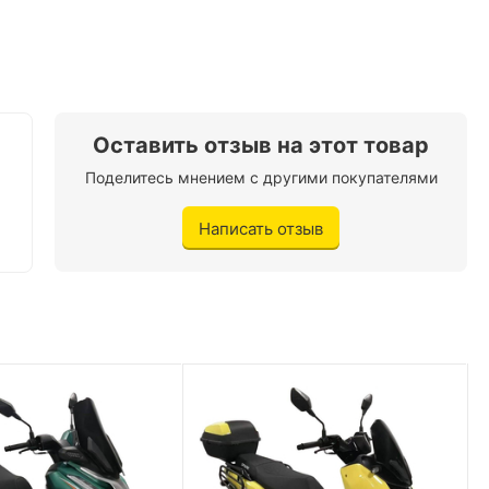
Spark
Бензин
2
150 кг.
Оставить отзыв на этот товар
Поделитесь мнением с другими покупателями
95 км/ч.
Написать отзыв
2 л./100 км.
Ремень
89 кг.
Трубчатый каркас
7 л.
Есть