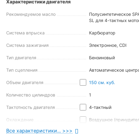
Характеристики двигателя
Рекомендуемое масло
Полусинтетическое SP
SL для 4-тактных мот
Система впрыска
Карбюратор
Система зажигания
Электронное, CDI
Тип двигателя
Бензиновый
Тип сцепления
Автоматическое центр
Объем двигателя
150 см. куб.
Количество цилиндров
1
Что главное для городского двухколесника? Опыт тысяч рай
быть динамичным. И это качество ярко выражено в бюджетн
Тактотность двигателя
4-тактный
мотор обеспечивает хорошую тягу на низких оборотах, что п
Охлаждение
Воздушное (принудите
Положительно влияет на динамику двухколесника и бесступ
Все характеристики... >>>
Резвый старт с места и быстрый разгон.
Тип трансмиссии
Вариатор
Отсутствие рывков при наборе скорости или смене пере