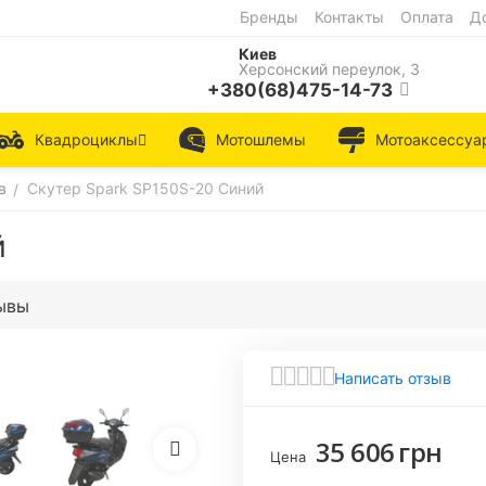
Бренды
Контакты
Оплата
Д
Киев
Херсонский переулок, 3
+380(68)475-14-73
Квадроциклы
Мотошлемы
Мотоаксессуа
в
Скутер Spark SP150S-20 Синий
/
й
ывы
Написать отзыв
35 606
грн
Цена