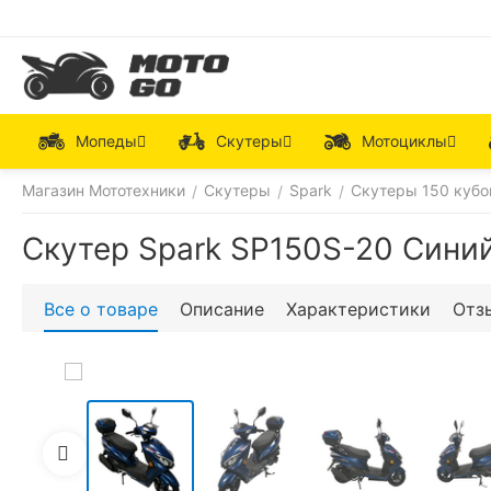
Мопеды
Скутеры
Мотоциклы
Магазин Мототехники
Скутеры
Spark
Скутеры 150 кубо
/
/
/
Скутер Spark SP150S-20 Сини
Все о товаре
Описание
Характеристики
Отз