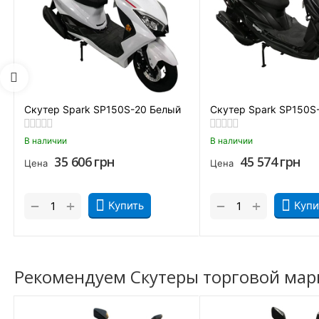
Размеры Колеса/
3,50-10
Диска (задние)
Материал дисков
Легкосплавные литые
Найти похожие
Скутер Spark SP150S-20 Белый
Скутер Spark SP150S
Скутеры 150 см. куб. Spark
В наличии
В наличии
35 606
грн
45 574
грн
Цена
Цена
+
+
−
−
Купить
Купи
Причиной
купить скутер
Spark SP150S-20 является его повсе
этого водитель меньше устает и может полностью сконцентр
Рекомендуем Скутеры торговой марк
П