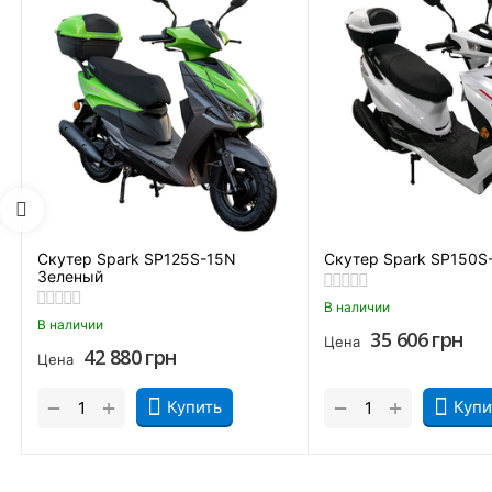
Большинство райдеров выбрали мотороллер СП150С-20 из-за
плавным чертам кузова. Однако помимо внешности аппарату
Колоссальный ресурс двигателя (более 50 000 км).
Дешевое обслуживание и доступные запчасти.
Минимальный расход топлива (всего 2 л на 100 км).
Усиленную стальную раму, выдерживающую нагрузку в 1
Доступную цену скутера Spark SP150S-20 синего цвета.
Расширенную комплектацию аппарата (есть сигнализация,
Скутер Spark SP125S-15N
Скутер Spark SP150S
Зеленый
В наличии
В наличии
35 606
грн
Цена
42 880
грн
Цена
+
+
−
−
Купить
Купи