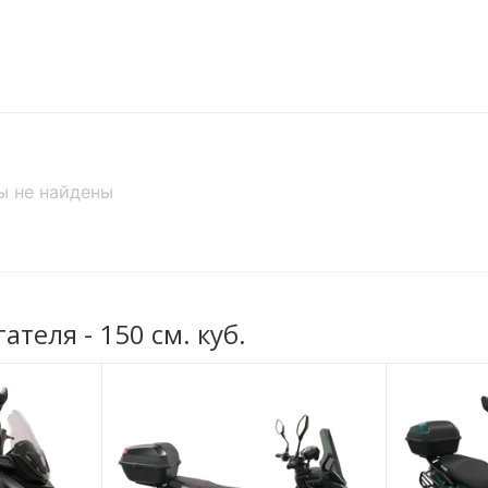
Производитель
ин.
, что снижает нагрузку на мотор.
Тип питания
р / Кикстартер
Посадочных мест
Грузоподьемность
Максимальная
ы не найдены
скорость
а
Расход топлива
амортизаторами
Главная передача
ский
еля - 150 см. куб.
Вес
ский
Рама
Объем бензобака
Стояночный тормоз