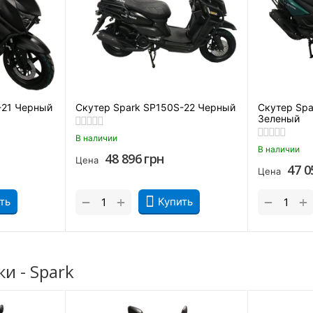
-21 Черный
Скутер Spark SP150S-22 Черный
Скутер Spa
Зеленый
В наличии
В наличии
48 896
грн
Цена
47 0
Цена
+
+
−
−
ть
Купить
дневное удобство. Дело в том, что в вариаторе нет сцепления 
ироваться на дороге.
и - Spark
реимущества скутера Spark SP150S-