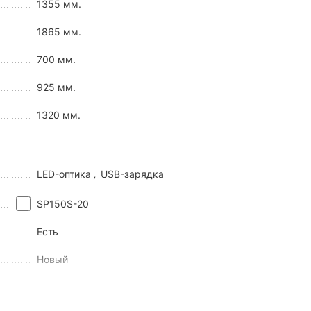
1355 мм.
1865 мм.
700 мм.
925 мм.
1320 мм.
LED-оптика
,
USB-зарядка
SP150S-20
 мощность. В первую очередь городской мотороллер должен
Есть
а байк четырехтактный 150-кубовый двигатель. Такой
йсерскую скорость в потоке автомобилей.
Новый
муществ, среди которых:
Китай