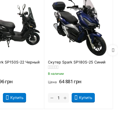
достаточно футуристично, благодаря форме передней фары и
 выделить:
rk SP150S-22 Черный
Скутер Spark SP180S-25 Синий
В наличии
96
грн
64 881
грн
Цена
+
−
Купить
Купить