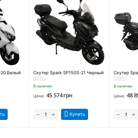
 его эксклюзивного дизайна. Модель действительно выглядит 
 есть что предложить райдеру. Из преимуществ модели можно
50 кг.
 LED-оптика, USB-разъем, кофр).
-20 Белый
Скутер Spark SP150S-21 Черный
Скутер Spa
В наличии
В наличии
45 574
грн
48 8
Цена
Цена
+
+
−
−
ть
Купить