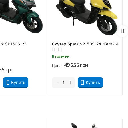
rk SP150S-23
Скутер Spark SP150S-24 Желтый
В наличии
49 255
грн
Цена
55
грн
+
−
Купить
Купить
и райдеру не нужно постоянно переключать передачи. От
20