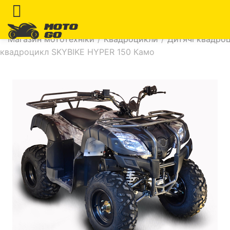
Магазин мототехніки
/
Квадроцикли
/
Дитячі квадроц
квадроцикл SKYBIKE HYPER 150 Камо