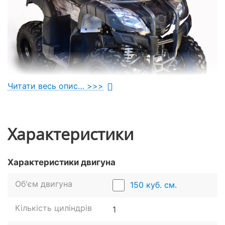
Читати весь опис… >>>
Характеристики
Сучасний економічний двигун
Характеристики двигуна
Цей стильний
бензиновий квадроцикл
оснащений
надійним чотиритактним двигуном об'ємом 150
Об'єм двигуна
150 куб. см.
куб. см. Силовий агрегат з повітряним
охолодженням демонструє вражаючі
Кількість циліндрів
1
характеристики: