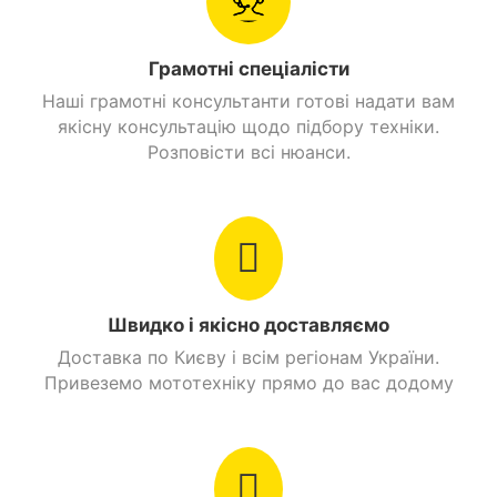
Знайти схожі
Дитячі квадроцикли на бензині Підліткові Бензин
Грамотні спеціалісти
Наші грамотні консультанти готові надати вам
якісну консультацію щодо підбору техніки.
Розповісти всі нюанси.
Багата комплектація
Купити квадроцикл SKYBIKE HYPER 150 Камо варто
Швидко і якісно доставляємо
також завдяки продуманому оснащенню, яке
Доставка по Києву і всім регіонам України.
включає:
Привеземо мототехніку прямо до вас додому
Місткий паливний бак об'ємом 9 л.
Надійні дзеркала з широким оглядом.
Міцні багажні площадки для спорядження.
Посилений передній бампер.