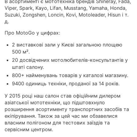
В асортименті є мототехніка брендів Shineray, Fada,
Viper, Spark, Kayo, Lifan, Musstang, Yamaha, Honda,
Suzuki, Zongshen, Loncin, Kovi, Motoleader, Hisun і т.
д.
Про MotoGo у цифрах:
2 виставкові зали у Києві загальною площею
500 м².
20 досвідчених мотолюбителів-консультантів у
штаті салону.
800+ найменувань товарів у каталозі магазину.
9400 одиниць техніки, проданої за 14 років.
У 2015 році наш салон став офіційним дилером
азіатської мототехніки, що підштовхнуло
розширення асортименту транспортних засобів та
екіпірування. Також за цей час ми обзавелися
власним полігоном для тестових заїздів та
сервісним центром.