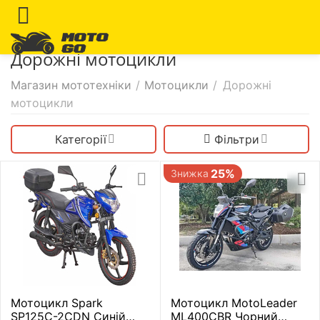
Дорожні мотоцикли
Магазин мототехніки
/
Мотоцикли
/
Дорожні
мотоцикли
Категорії
Фільтри
25%
Знижка
Мотоцикл Spark
Мотоцикл MotoLeader
SP125C-2CDN Синій
ML400CBR Чорний