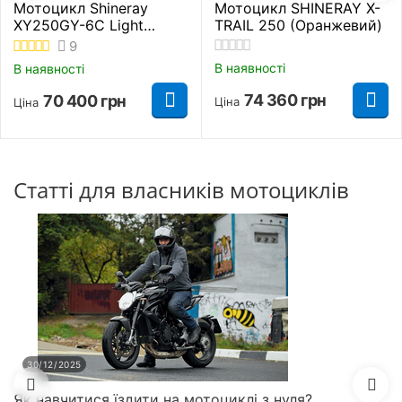
Мотоцикл Shineray
Мотоцикл SHINERAY X-
XY250GY-6C Light
TRAIL 250 (Оранжевий)
Жовто-синій
9
В наявності
В наявності
74 360
грн
70 400
грн
Ціна
Ціна
Статті для власників мотоциклів
30/12/2025
Як навчитися їздити на мотоциклі з нуля?