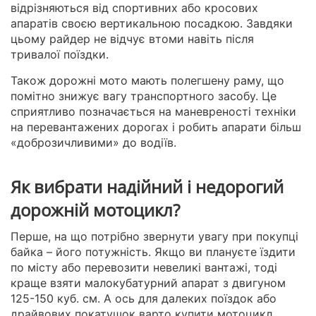
відрізняються від спортивних або кросових
апаратів своєю вертикальною посадкою. Завдяки
цьому райдер не відчує втоми навіть після
тривалої поїздки.
Також дорожні мото мають полегшену раму, що
помітно знижує вагу транспортного засобу. Це
сприятливо позначається на маневреності техніки
на перевантажених дорогах і робить апарати більш
«доброзичливими» до водіїв.
Як вибрати надійний і недорогий
дорожній мотоцикл?
Перше, на що потрібно звернути увагу при покупці
байка – його потужність. Якщо ви плануєте їздити
по місту або перевозити невеликі вантажі, тоді
краще взяти малокубатурний апарат з двигуном
125-150 куб. см. А ось для далеких поїздок або
драйвових покатушок варто купити мотоцикл