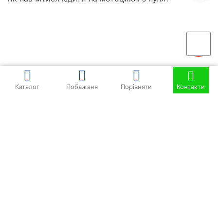
Каталог
Побажаня
Порівняти
Контакти
шолом для мотоцикла
мопед
скутер
мотоцикл
теккен 250
чопер
кросовий мотоцикл
мотороллер
хонда дио 27
хонда дио
квадрік
Оплата і Доставка