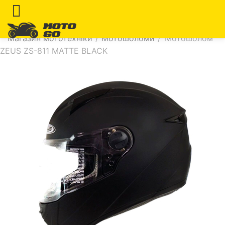
Магазин мототехніки
/
Мотошоломи
/
Мотошолом
ZEUS ZS-811 MATTE BLACK