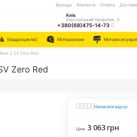
Бренды
Контакти
Оплата
Достав
Київ
Херсонський провулок, 3
+380(68)475-14-73
Квадроцикли
Мотошоломи
Мотоаксесуари
ans 2 SV Zero Red
SV Zero Red
Написати відгук
3 063
грн
Ціна