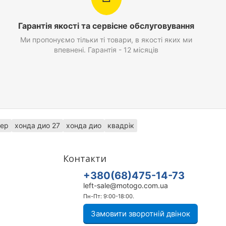
Гарантія якості та сервісне обслуговування
Ми пропонуємо тільки ті товари, в якості яких ми
впевнені. Гарантія - 12 місяців
лер
хонда дио 27
хонда дио
квадрік
Контакти
+380(68)475-14-73
left-sale@motogo.com.ua
Пн-Пт: 9:00-18:00.
Замовити зворотній двінок