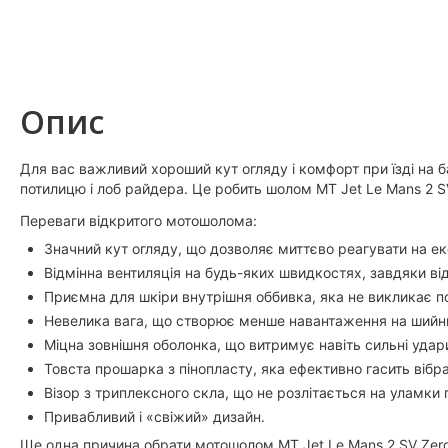
Опис
Для вас важливий хороший кут огляду і комфорт при їзді на б
потилицю і лоб райдера. Це робить шолом MT Jet Le Mans 2 S
Переваги відкритого мотошолома:
Значний кут огляду, що дозволяє миттєво реагувати на екс
Відмінна вентиляція на будь-яких швидкостях, завдяки ві
Приємна для шкіри внутрішня оббивка, яка не викликає п
Невелика вага, що створює менше навантаження на шийни
Міцна зовнішня оболонка, що витримує навіть сильні удар
Товста прошарка з пінопласту, яка ефективно гасить вібра
Візор з триплексного скла, що не розлітається на уламки 
Привабливий і «свіжий» дизайн.
Ще одна причина обрати мотошолом MT Jet Le Mans 2 SV Zero 