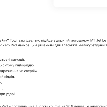
айку? Тоді, вам ідеально підійде відкритий мотошолом MT Jet Le 
V Zero Red найкращим рішенням для власників малокубатурної тех
трені ситуації.
дкритому підборіддю.
одразнення чи свербіж.
й відділ.
и.
ції.
при ударі.
Red – доступна ціна. Шолом коштує на 30% дешевше аналогічної 