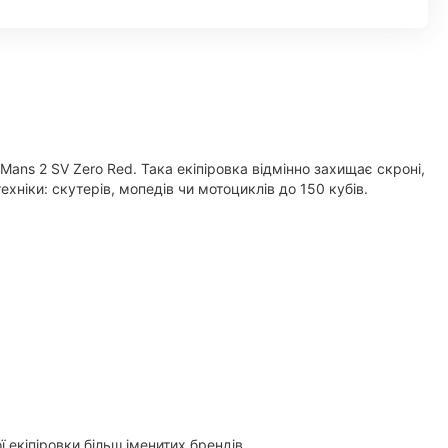
Mans 2 SV Zero Red. Така екіпіровка відмінно захищає скроні,
ніки: скутерів, мопедів чи мотоциклів до 150 кубів.
екіпіровки більш іменитих брендів.