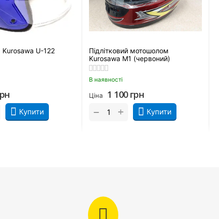
 Kurosawa U-122
Підлітковий мотошолом
Kurosawa M1 (червоний)
В наявності
грн
1 100
грн
Ціна
+
−
Купити
Купити