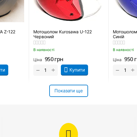
 Z-122
Мотошолом Kurosawa U-122
Мотошолом
Червоний
Синій
В наявності
В наявності
950
грн
950
Ціна
Ціна
+
+
−
−
ти
Купити
Показати ще