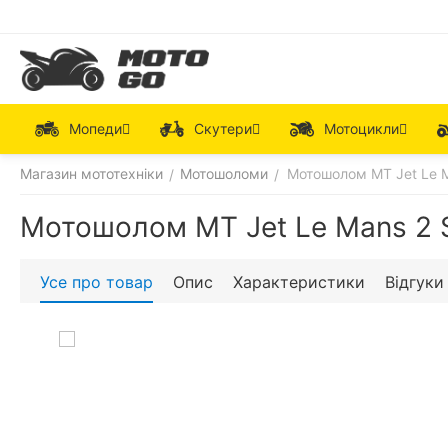
Мопеди
Скутери
Мотоцикли
Магазин мототехніки
Мотошоломи
Мотошолом MT Jet Le M
/
/
Мотошолом MT Jet Le Mans 2 
Усе про товар
Опис
Характеристики
Відгуки