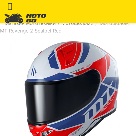
Магазин мототехніки
/
Мотошоломи
/
Мотошолом
MT Revenge 2 Scalpel Red