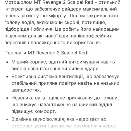
Мотошолом MT Revenge 2 Scalpel Red – стильний
інтеграл, що забезпечує райдеру максимальний
рівень захисту і комфорту. Шолом закриває всю
голову водія, включаючи скроні, потилицю,
підборіддя і обличчя. Це робить його найкращим
рішенням для активної їзди, напівпрофесійних
перегонів і повсякденного використання.
Переваги MT Revenge 2 Scalpel Red:
Міцний корпус, здатний витримувати навіть
високі навантаження чи сильні удари.
Ефективна система вентиляції, що забезпечує
стабільний приплив повітря навіть на низьких
швидкостях.
Невелика вага і щільне прилягання до голови,
що знижує навантаження на шийний відділ і
підвищує комфорт.
Відмінна звукоізоляція, яка «відрізає» всі
сторонні шуми і дозволяє розмовляти через