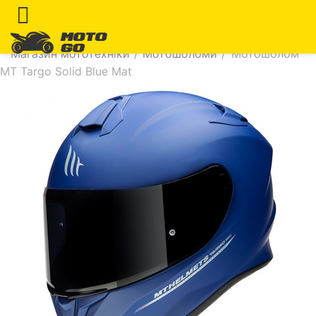
Магазин мототехніки
/
Мотошоломи
/
Мотошолом
MT Targo Solid Blue Mat