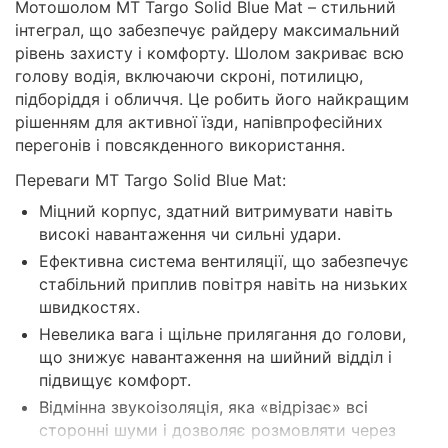
Мотошолом MT Targo Solid Blue Mat – стильний
інтеграл, що забезпечує райдеру максимальний
рівень захисту і комфорту. Шолом закриває всю
голову водія, включаючи скроні, потилицю,
підборіддя і обличчя. Це робить його найкращим
рішенням для активної їзди, напівпрофесійних
перегонів і повсякденного використання.
Переваги MT Targo Solid Blue Mat:
Міцний корпус, здатний витримувати навіть
високі навантаження чи сильні удари.
Ефективна система вентиляції, що забезпечує
стабільний приплив повітря навіть на низьких
швидкостях.
Невелика вага і щільне прилягання до голови,
що знижує навантаження на шийний відділ і
підвищує комфорт.
Відмінна звукоізоляція, яка «відрізає» всі
сторонні шуми і дозволяє розмовляти через