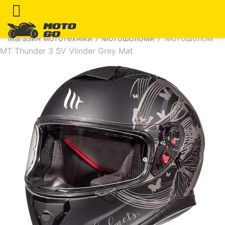
Магазин мототехніки
/
Мотошоломи
/
Мотошолом
MT Thunder 3 SV Vlinder Grey Mat