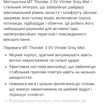
Мотошолом MT Thunder 3 SV Vlinder Grey Mat –
стильний інтеграл, що забезпечує райдеру
максимальний рівень захисту і комфорту. Шолом
закриває всю голову водія, включаючи скроні,
потилицю, підборіддя і обличчя. Це робить його
найкращим рішенням для активної їзди,
напівпрофесійних перегонів і повсякденного
використання.
Переваги MT Thunder 3 SV Vlinder Grey Mat:
Міцний корпус, здатний витримувати навіть
високі навантаження чи сильні удари.
Ефективна система вентиляції, що забезпечує
стабільний приплив повітря навіть на низьких
швидкостях.
Невелика вага і щільне прилягання до голови,
що знижує навантаження на шийний відділ і
підвищує комфорт.
Відмінна звукоізоляція, яка «відрізає» всі