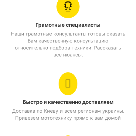
Луцк, Черновцы, Николаев, Ивано-Франковск,
Житомир, Сумы, Тернополь, Чернигов, Ужгород
Грузоподьемность
150 кг.
Грамотные специалисты
Максимальная
110 км/ч.
Наши грамотные консультанты готовы оказать
скорость
Вам качественную консультацию
относительно подбора техники. Рассказать
Расход топлива
3,3 л./100 км.
все нюансы.
Главная передача
Цепная
Вес
132 кг.
Металлический
Рама
каркас
Быстро и качественно доставляем
Доставка по Киеву и всем регионам украины.
Объем бензобака
13 л.
Привезем мототехнику прямо к вам домой
Стояночный тормоз
Есть