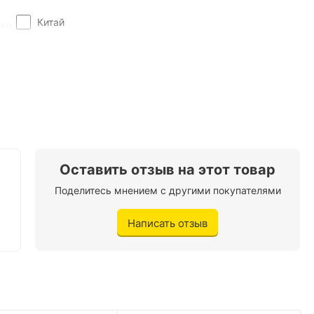
Китай
Украина
асфальт/город
Цифровой спидометер
Дорожный
Оставить отзыв на этот товар
Forte
Поделитесь мнением с другими покупателями
Бензин
Написать отзыв
2
150 кг.
110 км/ч.