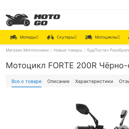
Мопеды
Скутеры
Мотоциклы
Магазин Мототехники
Новые товары
БудПостач Разобрат
/
/
Мотоцикл FORTE 200R Чёрно-
Все о товаре
Описание
Характеристики
Отз