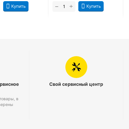
+
−
Купить
Купить
ервисное
Свой сервисный центр
товары, в
верены