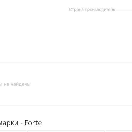
Страна производитель
Страна регистрации
бренда
оложение
,
Тип ландшафта
алом
Тип приборной панели
тупенчатая
Класс мотоцикла
7000 об. мин.
Производитель
ы не найдены
ин.
Тип питания
р / Кикстартер
Посадочных мест
Грузоподьемность
рки - Forte
Максимальная
скорость