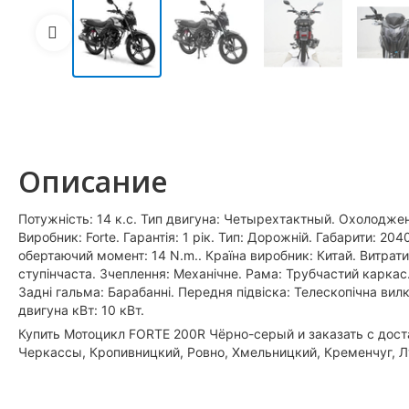
Описание
Потужність: 14 к.с. Тип двигуна: Четырехтактный. Охолодженн
Виробник: Forte. Гарантія: 1 рік. Тип: Дорожній. Габарити: 2
обертаючий момент: 14 N.m.. Країна виробник: Китай. Витрати
ступінчаста. Зчеплення: Механічне. Рама: Трубчастий каркас
Задні гальма: Барабанні. Передня підвіска: Телескопічна вилк
двигуна кВт: 10 кВт.
Купить Мотоцикл FORTE 200R Чёрно-серый и заказать с доста
Черкассы, Кропивницкий, Ровно, Хмельницкий, Кременчуг, 