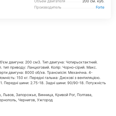
Объем двигателя
200 см. куб.
Производитель
Forte
Об'єм двигуна: 200 см3. Тип двигуна: Чотирьохтактний.
л. тип приводу: Ланцюговий. Колір: Чорно-сірий. Макс.
рти двигуна: 8000 об/хв. Трансмісія: Механічна. 4-
мність: 150 кг. Передні гальма: Дискові з вентиляцією.
1. Передні шини: 2.75-18. Задні шини: 90/90-18. Потужність
, Львов, Запорожье, Винница, Кривой Рог, Полтава,
ернополь, Чернигов, Ужгород