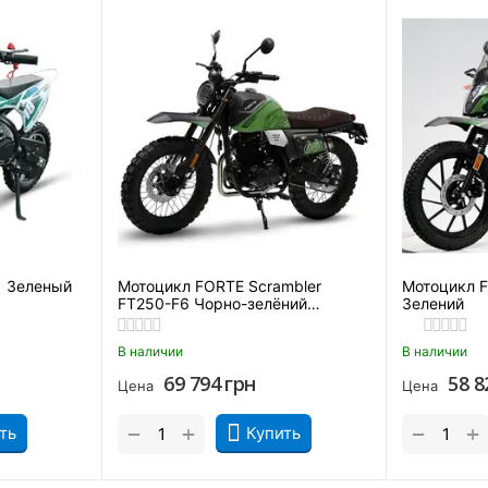
а
Расход топлива
 двумя амортизаторами
Главная передача
ей.
Вес
Рама
Объем бензобака
Стояночный тормоз
1 Зеленый
Мотоцикл FORTE Scrambler
Мотоцикл 
Свет / звук
FT250-F6 Чорно-зелёний
Зелений
(матовий)
Фара задняя
В наличии
В наличии
69 794
грн
58 8
авные
Цена
Цена
Фары передние
+
+
−
−
ть
Купить
Кнопка вкл / выкл.
свет