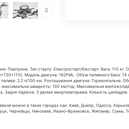
я: Повітряне. Тип старту: Електростарт/Кікстарт. Вага: 110 кг. 
040×730×1110. Модель двигуна: 162FML. Об'єм паливного бака: 14 
 палива: 2.2 л/100 км. Розташування двигуна: Горизонтальне. Обе
. максимальна швидкість: 100 км/год. Максимальна вантажопідйо
а. Задня підвіска: З двома амортизаторами. Кількість циліндрів: 
вкой можно в таких городах как: Киев, Днепр, Одесса, Харьков
Луцк, Черновцы, Николаев, Ивано-Франковск, Житомир, Сумы, Т