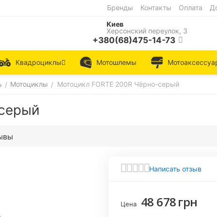
Бренды
Контакты
Оплата
Д
Киев
Херсонский переулок, 3
+380(68)475-14-73
Квадроциклы
Мотошлемы
Мотоаксессуа
ь
Мотоциклы
Мотоцикл FORTE 200R Чёрно-серый
/
/
серый
ывы
Написать отзыв
48 678
грн
Цена