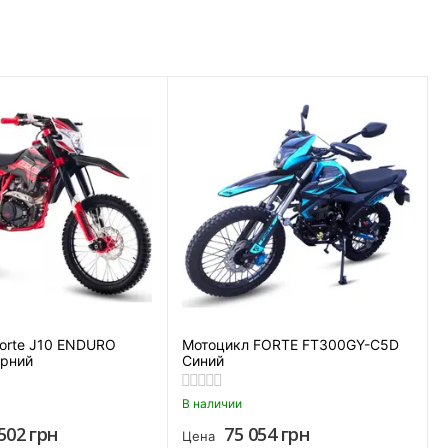
Есть
orte J10 ENDURO
Мотоцикл FORTE FT300GY-C5D
орний
Синий
В наличии
502
грн
75 054
грн
Цена