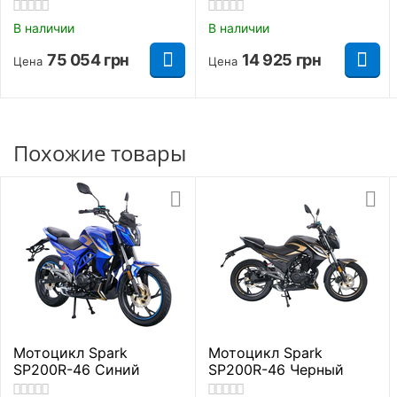
Полная высота
850 мм.
В наличии
В наличии
Длинна
1170 мм.
75 054
грн
14 925
грн
Цена
Цена
Ширина
400 мм.
Высота до сидения
590 мм.
Похожие товары
Основные параметры
Модель
DB01
Аварийное
выключение
двигателя
,
Особенности
Современный
дизайн
Мотоцикл Spark
Мотоцикл Spark
SP200R-46 Синий
SP200R-46 Черный
Состояние
Новый