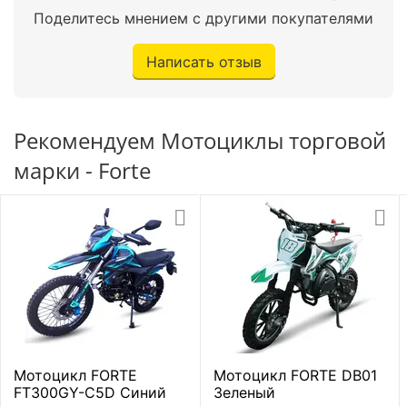
Поделитесь мнением с другими покупателями
Задняя подвеска
Моноамортизатор
Написать отзыв
Передние тормоза
Дисковые
Задние тормоза
Дисковые
Рекомендуем Мотоциклы торговой
марки - Forte
Размеры передних
2.5-10"
шин
Размеры задних шин
2.5-10"
Тип резины
Безкамерная шина
Диаметр дисков
10 дюймов
Габаритные размеры
Мотоцикл FORTE
Мотоцикл FORTE DB01
FT300GY-C5D Синий
Зеленый