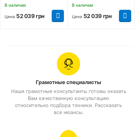
В наличии
В наличии
Страна производитель
Китай
52 039
грн
52 039
грн
Цена
Цена
Страна регистрации
Украина
бренда
асфальт/
Тип ландшафта
внедорожный
Класс мотоцикла
Питбайк
Грамотные специалисты
Производитель
Forte
Наши грамотные консультанты готовы оказать
Возраст
Детские
Вам качественную консультацию
относительно подбора техники. Рассказать
все нюансы.
Тип питания
Бензин
Посадочных мест
1