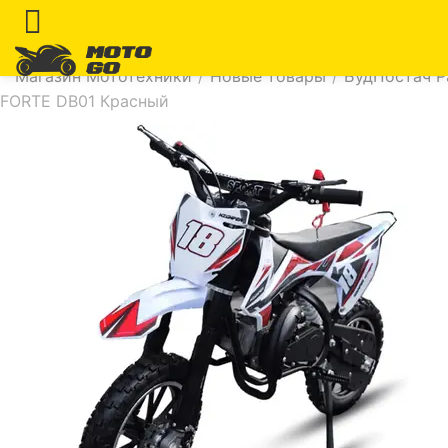
Магазин Мототехники
/
Новые товары
/
БудПостач Р
FORTE DB01 Красный