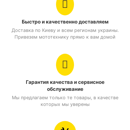
Грузоподьемность
50 кг.
Максимальная
Быстро и качественно доставляем
30 км./час
скорость
Доставка по Киеву и всем регионам украины.
Привезем мототехнику прямо к вам домой
Главная передача
Цепной привод
Рама
Трубчатый каркас
Стояночный тормоз
Есть
Гарантия качества и сервисное
Свет / звук
обслуживание
Сигнал на руле
Есть
Мы предлагаем только те товары, в качестве
которых мы уверены
Найти похожие