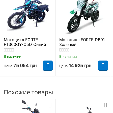
Ходовая часть
Телескопическая
Передняя подвеска
вилка
Маятниковая, с
Мотоцикл FORTE
Мотоцикл FORTE DB01
Задняя подвеска
двумя
FT300GY-C5D Синий
Зеленый
амортизаторами
В наличии
В наличии
Передние тормоза
Барабанные
75 054
грн
14 925
грн
Цена
Цена
Барабанные-
Задние тормоза
механические
Размеры передних
Похожие товары
90-13
шин
Размеры задних шин
90-13