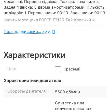
механічні. Передня підвіска: Телескопічна вилка.
Задня підвіска: З двома амортизаторами. Кількість
циліндрів: 1. Передні шини: 90-13. Задні шини: 90-13.
Купить Мотоцикл FORTE FT125-FA2 Красный и
заказать с доставкой можно в таких городах как:
Киев, Днепр, Одесса, Харьков, Львов, Запорожье,
Полное описание… >>>
Винница, Кривой Рог, Полтава, Черкассы,
Кропивницкий, Ровно, Хмельницкий, Кременчуг,
Луцк, Черновцы, Николаев, Ивано-Франковск,
Характеристики
Житомир, Сумы, Тернополь, Чернигов, Ужгород
Цвет
Красный
Характеристики двигателя
Обороты двигателя
5500 об/мин
Синтетика или
полусинтетика для