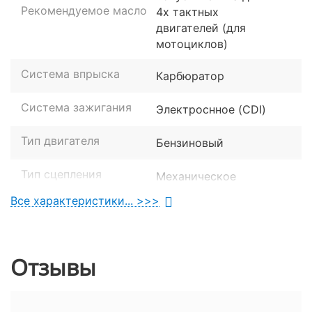
Рекомендуемое масло
4х тактных
двигателей (для
мотоциклов)
Система впрыска
Карбюратор
Система зажигания
Электроснное (CDI)
Тип двигателя
Бензиновый
Тип сцепления
Механическое
Все характеристики... >>>
Объем двигателя
125 см. куб.
Количество
1
цилиндров
Отзывы
Тактотность
4-х тактный
двигателя