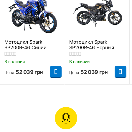
Тип резины
Безкамерная шина
Диаметр дисков
13 дюймов
Алюминевые
Материал дисков
легкосплавные
Мотоцикл Spark
Мотоцикл Spark
SP200R-46 Синий
SP200R-46 Черный
Габаритные размеры
В наличии
В наличии
Полная высота
1070 мм.
52 039
грн
52 039
грн
Цена
Цена
Длинна
1990 мм.
Ширина
680 мм.
Высота до сидения
790 мм.
Дорожный просвет
140 мм.