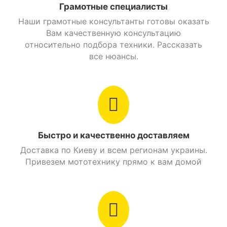
Грамотные специалисты
Длинна колесной базы
1270 мм.
Наши грамотные консультанты готовы оказать
Вам качественную консультацию
относительно подбора техники. Рассказать
Основные параметры
все нюансы.
Модель
FT125-FA2
USB разъем
,
Защита для ног
водителя
,
Современные
Быстро и качественно доставляем
легкосплавные
Доставка по Киеву и всем регионам украины.
Особенности
диски
,
Привезем мототехнику прямо к вам домой
Усиленные
амортизаторы
,
Широкая задняя
подножка для
пассажира