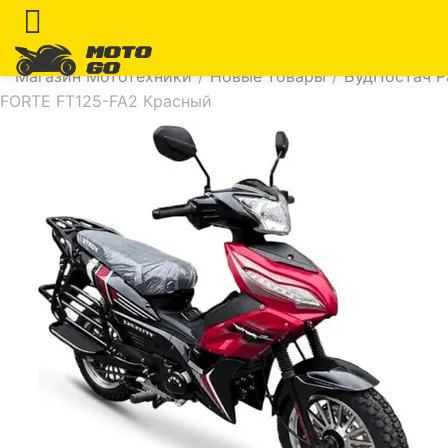
Магазин Мототехники
/
Новые товары
/
БудПостач Р
FORTE FT125-FA2 Красный