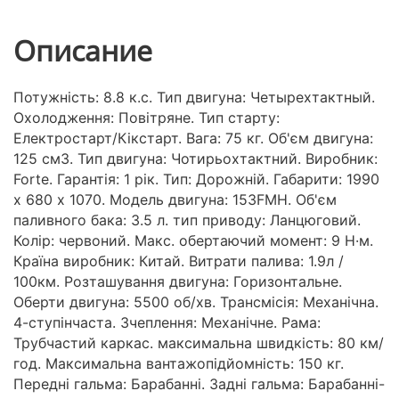
Описание
Потужність: 8.8 к.с. Тип двигуна: Четырехтактный.
Охолодження: Повітряне. Тип старту:
Електростарт/Кікстарт. Вага: 75 кг. Об'єм двигуна:
125 см3. Тип двигуна: Чотирьохтактний. Виробник:
Forte. Гарантія: 1 рік. Тип: Дорожній. Габарити: 1990
х 680 х 1070. Модель двигуна: 153FMH. Об'єм
паливного бака: 3.5 л. тип приводу: Ланцюговий.
Колір: червоний. Макс. обертаючий момент: 9 Н·м.
Країна виробник: Китай. Витрати палива: 1.9л /
100км. Розташування двигуна: Горизонтальне.
Оберти двигуна: 5500 об/хв. Трансмісія: Механічна.
4-ступінчаста. Зчеплення: Механічне. Рама:
Трубчастий каркас. максимальна швидкість: 80 км/
год. Максимальна вантажопідйомність: 150 кг.
Передні гальма: Барабанні. Задні гальма: Барабанні-