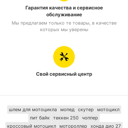
Состояние
Новый
Гарантия качества и сервисное
обслуживание
Страна производитель
Китай
Мы предлагаем только те товары, в качестве
которых мы уверены
Страна регистрации
Украина
бренда
Тип ландшафта
асфальт/город
Скутеретта
Тип мопеда
(Актив,
Свой сервисный центр
полуавтомат)
Класс мотоцикла
Дорожный
Производитель
Forte
шлем для мотоцикла
мопед
скутер
мотоцикл
пит байк
теккен 250
чоппер
Тип питания
Бензин
кроссовый мотоцикл
мотороллер
хонда дио 27