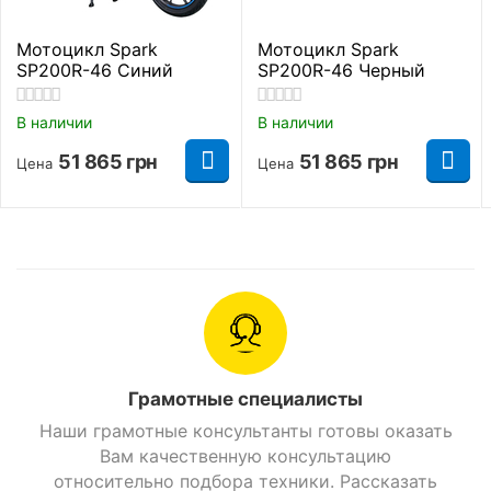
Алюминевые
Материал дисков
легкосплавные
Мотоцикл Spark
Мотоцикл Spark
SP200R-46 Синий
SP200R-46 Черный
Габаритные размеры
В наличии
В наличии
Полная высота
1060 мм.
51 865
грн
51 865
грн
Цена
Цена
Длинна
2070 мм.
Ширина
740 мм.
Высота до сидения
780 мм.
Дорожный просвет
200 мм.
Грамотные специалисты
Длинна колесной базы
1425 мм.
Наши грамотные консультанты готовы оказать
Вам качественную консультацию
Основные параметры
относительно подбора техники. Рассказать