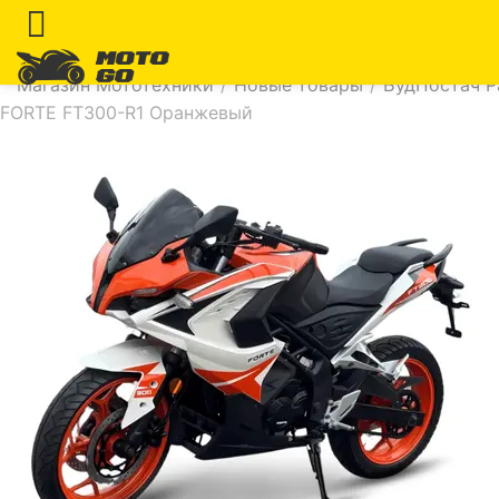
Магазин Мототехники
/
Новые товары
/
БудПостач Р
FORTE FT300-R1 Оранжевый