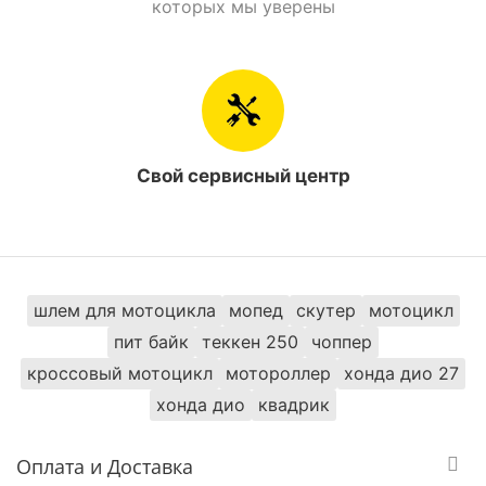
которых мы уверены
Грузоподьемность
150 кг.
Максимальная
145 км/ч.
скорость
Расход топлива
1,33 л./ 100 км.
Свой сервисный центр
Главная передача
Цепной привод
Вес
137 кг.
шлем для мотоцикла
мопед
скутер
мотоцикл
Стальная,
Рама
трубчатая
пит байк
теккен 250
чоппер
кроссовый мотоцикл
мотороллер
хонда дио 27
Объем бензобака
16 л.
хонда дио
квадрик
Стояночный тормоз
Есть
Оплата и Доставка