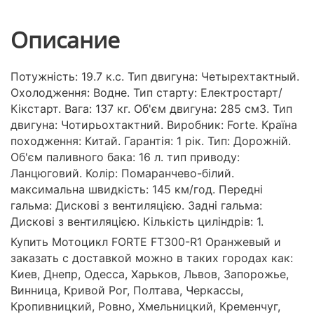
Описание
Потужність: 19.7 к.с. Тип двигуна: Четырехтактный.
Охолодження: Водне. Тип старту: Електростарт/
Кікстарт. Вага: 137 кг. Об'єм двигуна: 285 см3. Тип
двигуна: Чотирьохтактний. Виробник: Forte. Країна
походження: Китай. Гарантія: 1 рік. Тип: Дорожній.
Об'єм паливного бака: 16 л. тип приводу:
Ланцюговий. Колір: Помаранчево-білий.
максимальна швидкість: 145 км/год. Передні
гальма: Дискові з вентиляцією. Задні гальма:
Дискові з вентиляцією. Кількість циліндрів: 1.
Купить Мотоцикл FORTE FT300-R1 Оранжевый и
заказать с доставкой можно в таких городах как:
Киев, Днепр, Одесса, Харьков, Львов, Запорожье,
Винница, Кривой Рог, Полтава, Черкассы,
Кропивницкий, Ровно, Хмельницкий, Кременчуг,