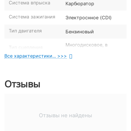
Система впрыска
Карбюратор
Система зажигания
Электроснное (CDI)
Тип двигателя
Бензиновый
Многодисковое, в
Тип сцепления
масляной ванне
Все характеристики... >>>
Объем двигателя
300 см. куб.
Количество
Отзывы
1
цилиндров
Тактотность
4-х тактный
двигателя
Отзывы не найдены
Охлаждение
Жидкостное