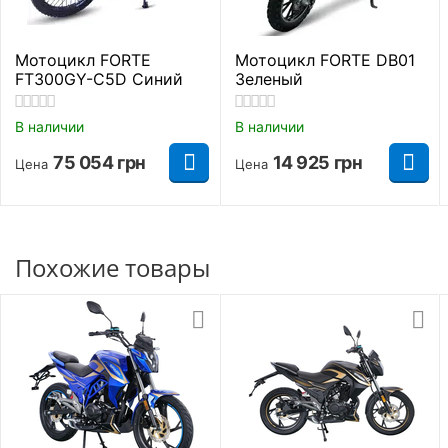
Маятниковая,
Задняя подвеска
Мотоцикл FORTE
Мотоцикл FORTE DB01
моноамортизатор
FT300GY-C5D Синий
Зеленый
Дисковые с
Передние тормоза
В наличии
В наличии
вентиляцией
75 054
грн
14 925
грн
Цена
Цена
Дисковые с
Задние тормоза
вентиляцией
Размеры передних
100/80-17
Похожие товары
шин
Размеры задних шин
140/60-17
Тип резины
Безкамерная шина
Диаметр дисков
17 дюймов