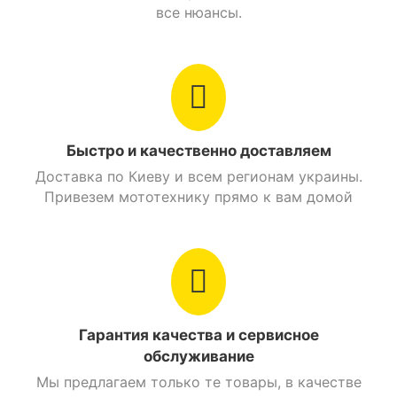
все нюансы.
Модель
FT300-R1
Состояние
Новый
Страна производитель
Китай
Страна регистрации
Быстро и качественно доставляем
Украина
бренда
Доставка по Киеву и всем регионам украины.
Привезем мототехнику прямо к вам домой
Тип ландшафта
асфальт/город
Класс мотоцикла
Спорт
Производитель
Forte
Гарантия качества и сервисное
Тип питания
Бензин
обслуживание
Посадочных мест
2
Мы предлагаем только те товары, в качестве