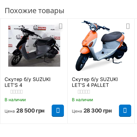
исключительно для езды по городу. Дело в том,
Вес
Похожие товары
73 кг.
что на модели стоят небольшие 10-дюймовые
колеса, которые не предназначены для покорения
Сиденье
1/2 х местное
сложных трасс. Даже высокий бордюр может
стать серьезным препятствием для двухколесника.
Передний багажник
Нет
Почему стоит купить скутер Honda
Задний багажник
Есть
Dio AF 62?
Рама
Трубчатый каркас
Скутер б/у SUZUKI
Скутер б/у SUZUKI
Объем бензобака
4,6 л.
LET'S 4
LET'S 4 PALLET
Найти похожие
В наличии
В наличии
28 500
грн
28 300
грн
Цена
Цена