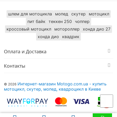
шлем для мотоцикла
мопед
скутер
мотоцикл
пит байк
теккен 250
чоппер
кроссовый мотоцикл
мотороллер
хонда дио 27
хонда дио
квадрик
Оплата и Доставка
Контакты
Интернет-магазин Motogo.com.ua - купить
© 2026
мотоцикл, скутер, мопед, квадроцикл в Киеве