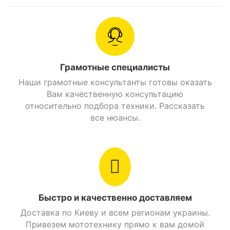
Главная причина выбрать мотороллер Хонда Дио
АФ62 – доступная цена. Этот стильный аппарат
стоит в 1,5-2 раза дешевле нового китайского
Грамотные специалисты
скутера.
Наши грамотные консультанты готовы оказать
Вам качественную консультацию
К преимуществам двухколесника относятся и:
относительно подбора техники. Рассказать
Значительный эксплуатационный ресурс
все нюансы.
(минимум 70000 км).
Дешевое и простое обслуживание.
Привлекательный современный дизайн кузова.
Низкий расход бензина (2 л на 100 км).
Эргономичное сидение, обеспечивающее
комфортную посадку.
Быстро и качественно доставляем
Отменная динамика и плавный старт с места.
Доставка по Киеву и всем регионам украины.
В интернет-магазине MotoGo вы можете не только
Привезем мототехнику прямо к вам домой