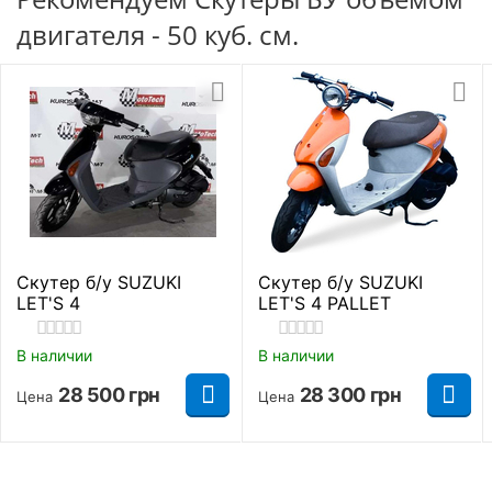
барабанные тормоза (спереди и сзади). Это
Тип резины
Безкамерная шина
двигателя - 50 куб. см.
оптимальное решение для малокубатурной
техники, поскольку система снижает общий
Габаритные размеры
ценник аппарата и упрощает его ТО. Сами
барабаны отличаются хорошим КПД и
Полная высота
1020 мм.
устойчивостью к влаге или грязи.
Длинна
1720 мм.
Ходовые качества мопеда
Ширина
630 мм.
Скутер б/у SUZUKI
Скутер б/у SUZUKI
Высота до сидения
695 мм.
LET'S 4
LET'S 4 PALLET
Дорожный просвет
130 мм.
В наличии
В наличии
28 500
грн
28 300
грн
Цена
Цена
Длинна колесной базы
1180 мм.
Основные параметры