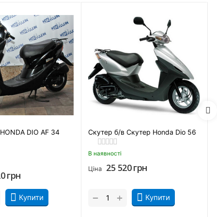
62?
 HONDA DIO AF 34
Скутер б/в Скутер Honda Dio 56
В наявності
25 520
грн
Ціна
20
грн
+
−
Купити
Купити