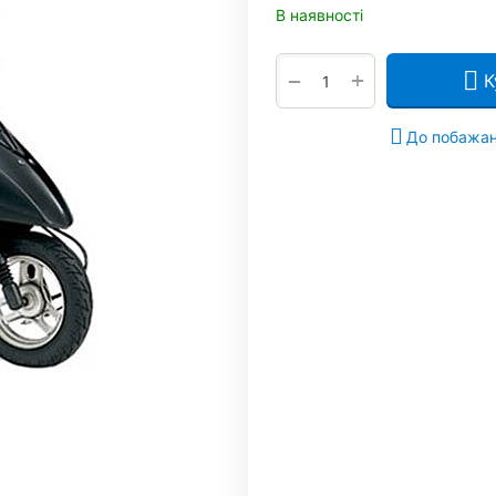
В наявності
+
−
К
До побажа