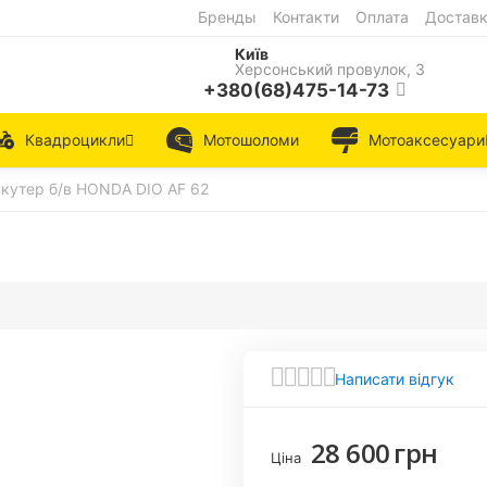
Бренды
Контакти
Оплата
Достав
Київ
Херсонський провулок, 3
+380(68)475-14-73
Квадроцикли
Мотошоломи
Мотоаксесуари
кутер б/в HONDA DIO AF 62
Написати відгук
28 600
грн
Ціна