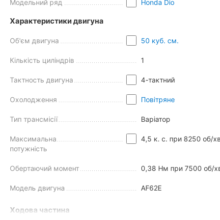
Окрім надійності, у 4-тактного мотора є й інші переваги:
Модельний ряд
Honda Dio
Плавна і розмірена робота.
Характеристики двигуна
Низький рівень шуму і вібрацій.
Високий рівень екологічності.
Об'єм двигуна
50 куб. см.
Підвищена економічність.
Кількість циліндрів
1
Тактность двигуна
4-тактний
Охолодження
Повітряне
Тип трансмісії
Варіатор
Максимальна
4,5 к. с. при 8250 об/хв
потужність
Обертаючий момент
0,38 Нм при 7500 об/х
Модель двигуна
AF62E
Ходова частина