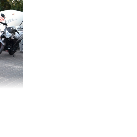
моторолер обладнали живучим чотиритактним двигуном,
ько 60-70 тис. км, а при регулярному ТО ця цифра зросте до