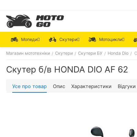
Мопеди
Скутери
Мотоцикли
Магазин мототехніки
Скутери
Скутери БУ
Honda Dio
С
/
/
/
/
Скутер б/в HONDA DIO AF 62
Усе про товар
Опис
Характеристики
Відгуки