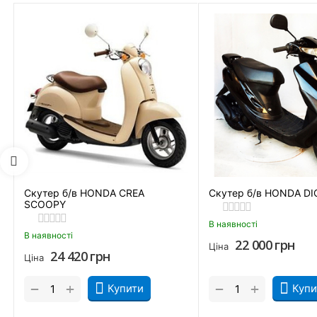
Чо
Скутер б/в HONDA CREA
Скутер б/в HONDA DI
SCOOPY
В наявності
В наявності
22 000
грн
Ціна
24 420
грн
Ціна
+
+
−
−
Купити
Купи