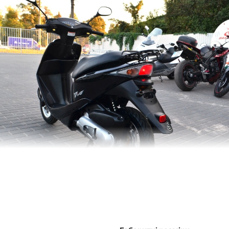
ралися зробити двоколісник максимально надійним. Для цього 
яки цьому недорогий скутер Honda Dio AF 62 легко відкатає близ