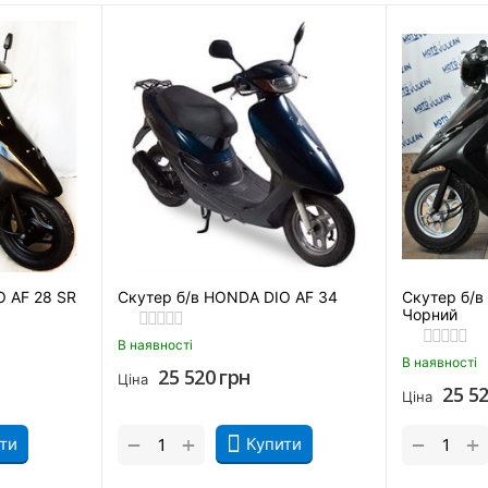
му варто купити скутер Honda Dio AF 
O AF 28 SR
Скутер б/в HONDA DIO AF 34
Скутер б/в
Чорний
В наявності
В наявності
25 520
грн
Ціна
25 5
Ціна
+
+
−
−
ти
Купити