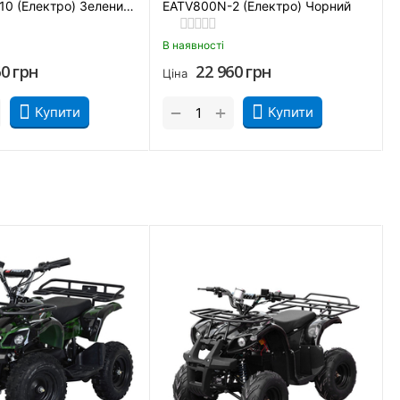
0 (Електро) Зелений
EATV800N-2 (Електро) Чорний
В наявності
60
грн
22 960
грн
Ціна
+
−
Купити
Купити