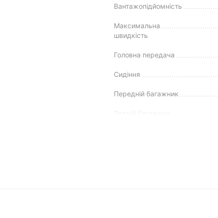
Вантажопідйомність
Максимальна
швидкість
Головна передача
Сидіння
Передній багажник
Задній багажник
Рама
Колір
Акумулятор
Стоянкове гальмо
Динамічні характеристики