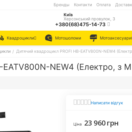
Бренды
Контакти
Оплата
Достав
Київ
Херсонський провулок, 3
+380(68)475-14-73
Квадроцикли
Мотошоломи
Мотоаксесуари
цикли
Дитячий квадроцикл PROFI HB-EATV800N-NEW4 (Електр
/
B-EATV800N-NEW4 (Електро, з M
Написати відгук
23 960
грн
Ціна