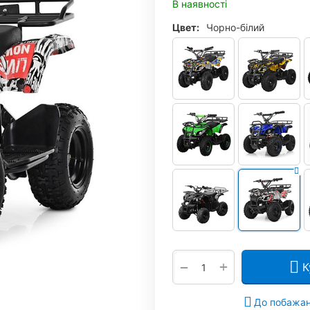
В наявності
Цвет:
Чорно-білий
+
−
К
До побажа