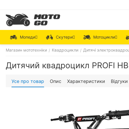
Мопеди
Скутери
Мотоцикли
Магазин мототехніки
Квадроцикли
Дитячі электроквадро
/
/
Дитячий квадроцикл PROFI H
Усе про товар
Опис
Характеристики
Відгуки