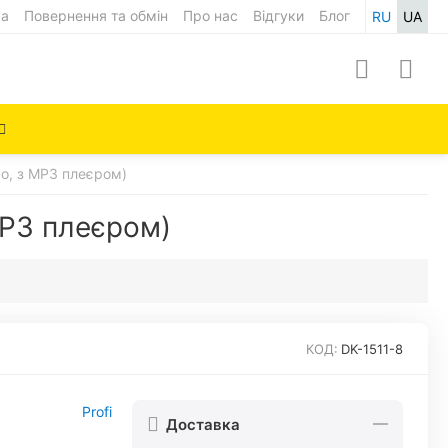
ка
Повернення та обмін
Про нас
Відгуки
Блог
RU
UA
о, з MP3 плеєром)
P3 плеєром)
КОД:
DK-1511-8
Profi
Доставка