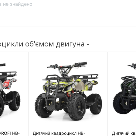
ів не знайдено
Перемикання
на
швидкостей
Кількість швидкостей
Передній / задній хід
цикли об'ємом двигуна -
Світло / звук
MP3 плеєр
Фара задня
Фари передні
Кнопка увім/ вимк.
світло
Сигнал на кермі
PROFI HB-
Дитячий квадроцикл HB-
Дитячий кв