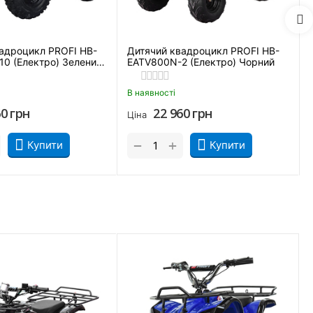
адроцикл PROFI HB-
Дитячий квадроцикл PROFI HB-
0 (Електро) Зелений
EATV800N-2 (Електро) Чорний
В наявності
60
грн
22 960
грн
Ціна
+
−
Купити
Купити