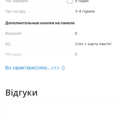
Час зарядки
8 годин
Час на їзду
3-4 години
Дополнительные кнопки на панеле
Bluetooth
Є
SD_
Слот + карта пам'яті
FM радіо
Є
Індикатор батареї
Є
Всі характеристики... >>>
MP3 плеєр Увім. / Вим.
Є
Характеристики двигуна
Відгуки
Запуск двигуна
Поворот ключа
Мотор
1шт/800W/36V