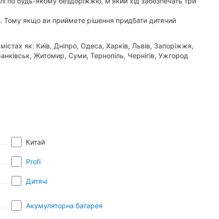
лі по будь-якому бездоріжжю, м'який хід забезпечать три
ій. Тому якщо ви приймете рішення придбати дитячий
тах як: Київ, Дніпро, Одеса, Харків, Львів, Запоріжжя,
ранківськ, Житомир, Суми, Тернопіль, Чернігів, Ужгород
Китай
Profi
Дитячі
Акумуляторна батарея