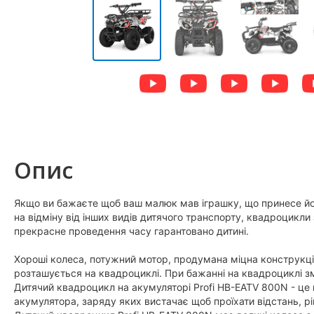
Опис
Якщо ви бажаєте щоб ваш малюк мав іграшку, що принесе йо
на відміну від інших видів дитячого транспорту, квадроцикли 
прекрасне проведення часу гарантовано дитині.
Хороші колеса, потужний мотор, продумана міцна конструкці
розташується на квадроциклі. При бажанні на квадроциклі з
Дитячий квадроцикл на акумуляторі Profi HB-EATV 800N - це
акумулятора, заряду яких вистачає щоб проїхати відстань, рі