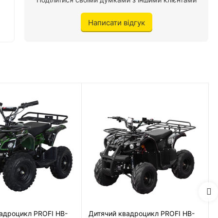
Є
Написати відгук
2
Є / Є, перемикач
Є
Є
Є
Є
Є
адроцикл PROFI HB-
Дитячий квадроцикл PROFI HB-