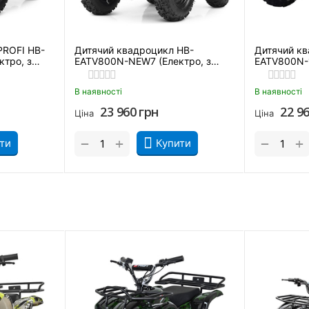
PROFI HB-
Дитячий квадроцикл HB-
Дитячий кв
тро, з
EATV800N-NEW7 (Електро, з
EATV800N-1
MP3 плеєром)
Камуфляж
В наявності
В наявності
23 960
грн
22 9
Ціна
Ціна
+
+
−
−
ти
Купити