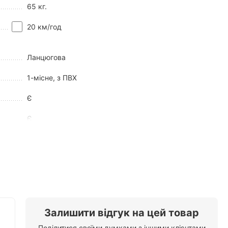
65 кг.
20 км/год
Ланцюгова
1-місне, з ПВХ
Є
Є
Метал
Чорно-білий
3 шт 12V/12AH
Є
Залишити відгук на цей товар
Поділитися своїми думками з іншими клієнтами