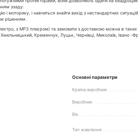
 потужними протекторами, вони дозволяють їздити на квадроцик
нням ззаду.
ію і моторику, і навчиться знайти вихід з нестандартних ситуац
им рішенням.
ро, з MP3 плеєром) та замовити з доставкою можна в таких міс
, Хмельницький, Кременчук, Луцьк, Чернівці, Миколаїв, Івано -Ф
Основні параметри
Країна виробник
Виробник
Вік
Тип живлення