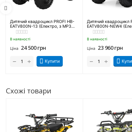
Дитячий квадроцикл PROFI HB-
Дитячий квадроцикл 
EATV800N-13 (Електро, з MP3
EATV800N-NEW4 (Елек
плеєром)
MP3 плеєром)
В наявності
В наявності
24 500
грн
23 960
грн
Ціна
Ціна
+
+
−
−
Купити
Купи
Схожі товари