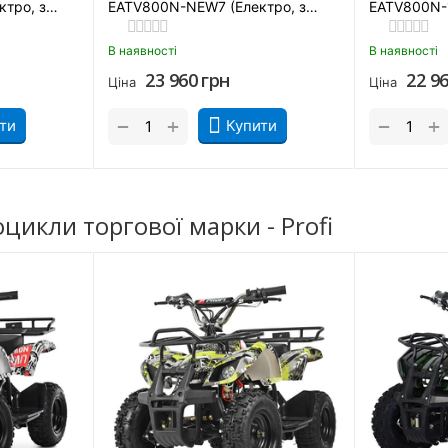
тро, з
EATV800N-NEW7 (Електро, з
EATV800N-1
MP3 плеєром)
Камуфляж
В наявності
В наявності
23 960
грн
22 9
Ціна
Ціна
+
+
−
−
ти
Купити
икли торгової марки - Profi