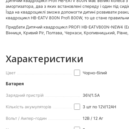
Дитячий квадроцикл Profi HB-EATV 800N має великі колеса з
амортизатора, два з яких встановлені спереду і один під сиді
Їзда на квадроциклі зможе допомогти дитині розвивати реакц
квадроцикл HB-EATV 800N Profi 800W, то це стане правильн
Придбати Дитячий квадроцикл PROFI HB-EATV800N-NEW4 (Елект
Вінниця, Кривий Ріг, Полтава, Черкаси, Кропивницький, Рівне
Характеристики
Цвет
Чорно-білий
Батарея
Зарядний пристрій
36V/1.5A
Кількість акумуляторів
3 шт по 12V/12AH
Вольт / Ампер-годин
12В / 12 Aг