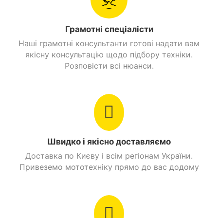
в інтернет-магазині MotoGo. Ми пропонуємо
кваліфіковану допомогу у виборі моделі, швидку
Грамотні спеціалісти
доставку по всій Україні. Можливі різні варіанти
Наші грамотні консультанти готові надати вам
оплати та купівля в кредит з мінімальною
якісну консультацію щодо підбору техніки.
процентною ставкою.
Розповісти всі нюанси.
Придбати Квадроцикл Forte Hunter 125 (червоні
вставки) та замовити з доставкою можна в таких
містах як: Київ, Дніпро, Одеса, Харків, Львів,
Запоріжжя, Вінниця, Кривий Ріг, Полтава, Черкаси,
Кропивницький, Рівне, Хмельницький, Кременчук,
Луцьк, Чернівці, Миколаїв, Івано -Франківськ,
Житомир, Суми, Тернопіль, Чернігів, Ужгород
Швидко і якісно доставляємо
Доставка по Києву і всім регіонам України.
Привеземо мототехніку прямо до вас додому