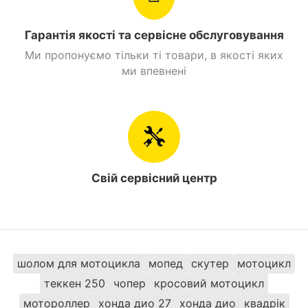
Гарантія якості та сервісне обслуговування
Ми пропонуємо тільки ті товари, в якості яких
ми впевнені
Свій сервісний центр
шолом для мотоцикла
мопед
скутер
мотоцикл
теккен 250
чопер
кросовий мотоцикл
мотороллер
хонда дио 27
хонда дио
квадрік