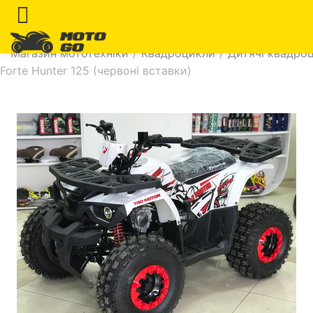
Магазин мототехніки
/
Квадроцикли
/
Дитячі квадроц
Forte Hunter 125 (червоні вставки)