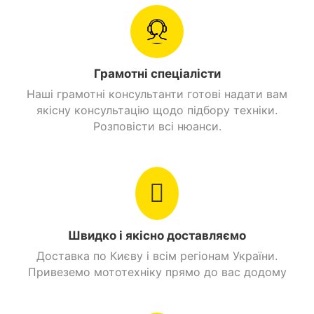
двоважільна система та маятник із
моноамортизатором. Це безпрограшний варіант
Тип живлення
Бензин
для легкого позашляховика. Підвіска ефективно
відпрацьовує нерівності, поглинає сильні удари та
Посадкових місць
1
робить керування квадриком більш точним.
Грамотні спеціалісти
Наші грамотні консультанти готові надати вам
Вантажопідйомність
90 кг.
якісну консультацію щодо підбору техніки.
Розповісти всі нюанси.
Максимальна
45 км/ч.
швидкість
Витрати пального
1,5 л/100 км.
Головна передача
Ланцюгова
Швидко і якісно доставляємо
Вага
105 кг.
Доставка по Києву і всім регіонам України.
Привеземо мототехніку прямо до вас додому
Сидіння
1 місне