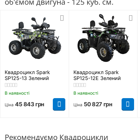
об'ємом двигуна - 125 куб. см.
поперечный рычаг
Маятник с одним
Задня підвіска
амортизатором
Барабаный
Передні гальма
гидравлический
Дисковий
Задні гальма
гідравлічний
Квадроцикл Spark
Квадроцикл Spark
SP125-13 Зелений
SP125-12Е Зелений
Тип гуми
Безкамерна шина
В наявності
В наявності
Розміри Колеса /
19х7-8
Диска (передні)
45 843
грн
50 827
грн
Ціна
Ціна
Розміри Колеса /
18х9,5-8
Диска (задні)
Рама бюджетного квадроцикла Spark SP125-12
Рекомендуємо Квадроцикли
виконана зі сталі, що помітно підвищує його