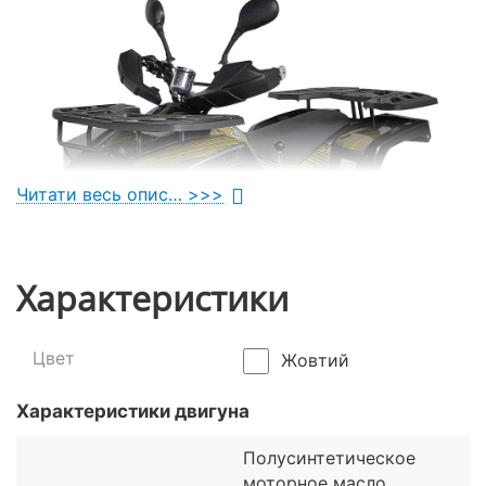
Читати весь опис… >>>
Характеристики
Цвет
Жовтий
Характеристики двигуна
Дизайн і комплектація моделі
Полусинтетическое
моторное масло