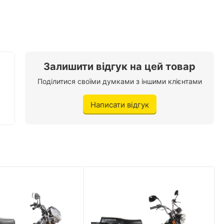
150 кг.
82 км./год.
2 л./100 км.
Залишити відгук на цей товар
Ланцюгова
Поділитися своїми думками з іншими клієнтами
87 кг.
Написати відгук
2х місне
Немає
Є
Трубчастий каркас
ляють мотори у сторонніх компаній. Але на відміну від
Чорний
стрічається на багатьох байках фірми, тому сумніватися в
12 л.
тернях.