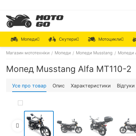
Мопеди
Скутери
Мотоцикли
Магазин мототехніки
Мопеди
Мопеди Musstang
Мопеди 
/
/
/
Мопед Musstang Alfa MT110-2
Усе про товар
Опис
Характеристики
Відгуки