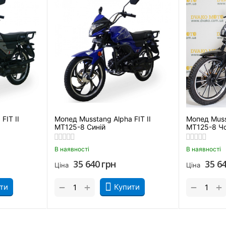
FIT II
Мопед Musstang Alpha FIT II
Мопед Musst
MT125-8 Синій
MT125-8 Ч
 керованість. Телескопічна вилка байка дозволяє йому м'яко вх
шенням для райдера- початківця.
В наявності
В наявності
35 640
грн
35 6
Ціна
Ціна
Комплектація байка Мусстанг
+
+
−
−
ти
Купити
 Але модель Альфа МТ110-2 виділилася і тут. Бюджетний двокол