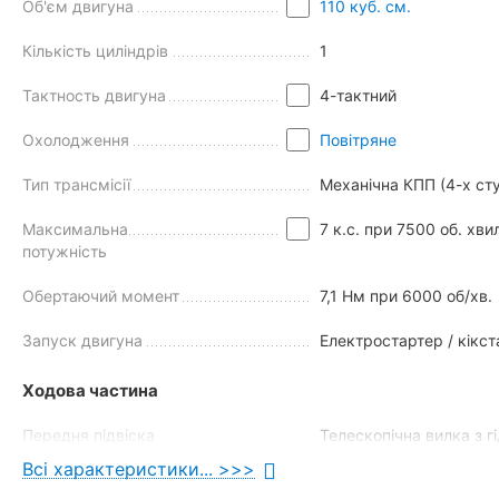
Об'єм двигуна
110 куб. см.
Кількість циліндрів
1
Почнемо з головного – функціональності дешевого мопеда Mus
Тактность двигуна
4-тактний
поїздок на роботу або в магазин;
Охолодження
Повітряне
кур'єрської доставки;
перевезення малогабаритних вантажів;
Тип трансмісії
Механічна КПП (4-х сту
їзди з пасажиром;
вилазок на риболовлю;
Максимальна
7 к.с. при 7500 об. хви
потужність
їзди по сільській місцевості;
поїздок на відстань до 200-240 км.
Обертаючий момент
7,1 Нм при 6000 об/хв.
Причина такої універсальності криється в посиленій рамі та е
використовувати двоколісник навіть на легкому бездоріжжі, д
Запуск двигуна
Електростартер / кікс
міцність особливо важлива при експлуатації мопеда в сільськ
Ходова частина
Передня підвіска
Телескопічна вилка з 
Всі характеристики... >>>
Задня підвіска
Маятникова з пружинн