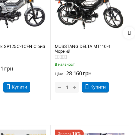
ь. Повітряне охолодження повністю виключає ймовірність
ся на 30-40% дешевше, ніж ТО масляної системи.
ки відрізняється:
k SP125C-1CFN Сірий
MUSSTANG DELTA MT110-1
Чорний
В наявності
71
грн
28 160
грн
Ціна
+
−
Купити
Купити
15%
Знижка