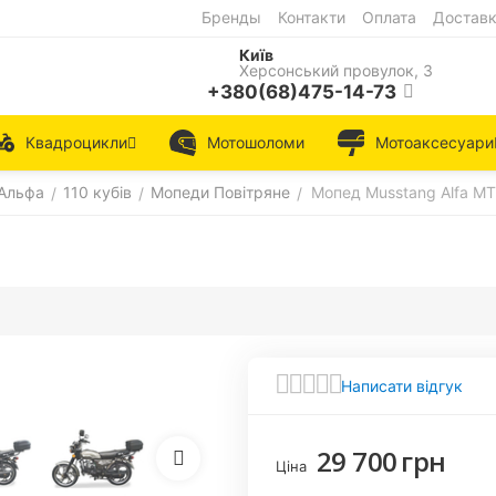
Бренды
Контакти
Оплата
Достав
Київ
Херсонський провулок, 3
+380(68)475-14-73
Квадроцикли
Мотошоломи
Мотоаксесуари
Альфа
110 кубів
Мопеди Повітряне
Мопед Musstang Alfa MT
/
/
/
Написати відгук
29 700
грн
Ціна