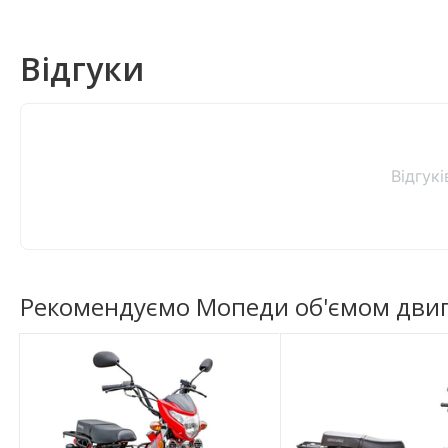
амортизаторами відкри
Передні гальма
Барабанний, механічни
Відгуки
приводом
Задні гальма
Маятникова з пружинн
амортизаторами відкри
Розміри передніх шин
2.50-17
Відгук
Розміри задніх шин
2.75-17
Тип гуми
Безкамерна шина
Діаметр дисків
17 д.
Рекомендуємо Мопеди об'ємом двигун
Матеріал дисків
Алюмінієві легкосплавн
матовою порошковою е
Проблемою багатьох бюджетних двоколісників є ненадійний дв
конкурентів, бренд Мусстанг самостійно виробляє всі вузли 
На мопеді Alpha MT110-2 стоїть 110-кубовий силовий агрегат
його якості не доводиться. Така поширеність спрощує і обслу