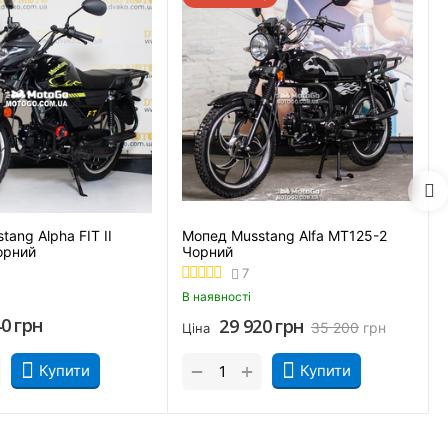
ang Alpha FIT II
Мопед Musstang Alfa MT125-2
орний
Чорний
одити в різкі повороти, покращує маневреність і зчеплення з
7
В наявності
40
грн
29 920
грн
35 200
грн
Ціна
+
−
Купити
Купити
існик отримав подовжений багажник і кофр для шолома. В