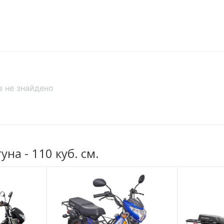
того типу
Вантажопідйомність
й з тросовим ручним
Максимальна
швидкість
о-гідравлічними
Витрати пального
того типу
Головна передача
ів не знайдено
Вага
Сидіння
Передній багажник
а - 110 куб. см.
Задній багажник
і, пятіспіцевие, пофарбовані
маллю чорного кольору
Рама
игун. Справа в тому, що більшість мотовиробників просто замов
мотоциклів.
Колір
 Musstang з мінімальним ресурсом 35000 км. Подібний двигун зу
О'бєм бензобаку
говування агрегату, оскільки необхідні запчастини є у всіх майс