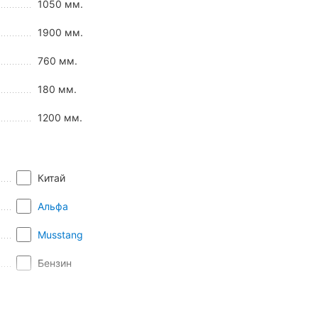
1050 мм.
1900 мм.
ну потужність двигуна, апарат підходить для:
760 мм.
180 мм.
1200 мм.
Китай
тизатори, що добре гасять удари і вібрації. Це дозволяє
Альфа
, здатний витримувати навантаження в 150 кг. Подібна
и пасажирів.
Musstang
Бензин
2