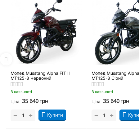
Мопед Musstang Alpha FIT II
Мопед Musstang Alpha 
MT125-8 Червоний
MT125-8 Сірий
Причиною купити мопед Musstang Alpha MT110-2 є його чудова
дорогою при гальмуванні. Все це робить Альфу ідеальним рі
В наявності
В наявності
35 640
грн
35 640
грн
Ціна
Ціна
+
+
−
−
Купити
Купи
Практично всі дешеві мопеди мають однакову комплектацію.
іншому, комплектація стандартна і складається з:
Дзеркал заднього виду.