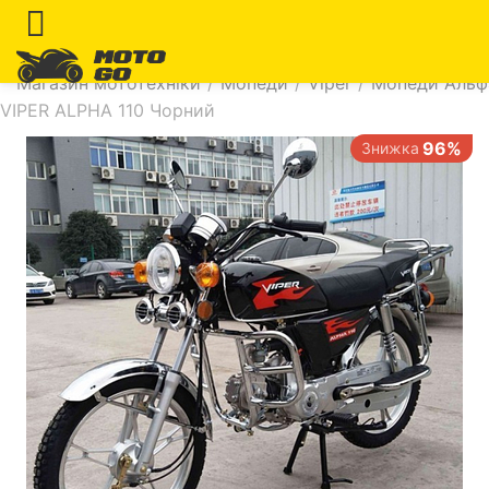
Магазин мототехніки
/
Мопеди
/
Viper
/
Мопеди Альф
VIPER ALPHA 110 Чорний
96%
Знижка