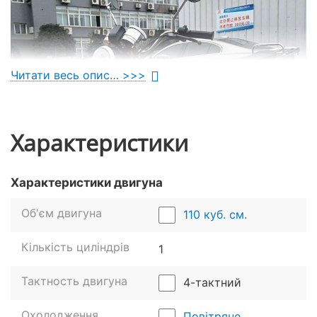
Читати весь опис… >>>
Характеристики
Характеристики двигуна
Об'єм двигуна
110 куб. см.
Кількість циліндрів
1
Тактность двигуна
Техніка компанії Вайпер славиться своєю
4-тактний
підвищеною живучістю. І причина цього криється у
використанні високоякісних вузлів. Наприклад,
Охолодження
Повітряне