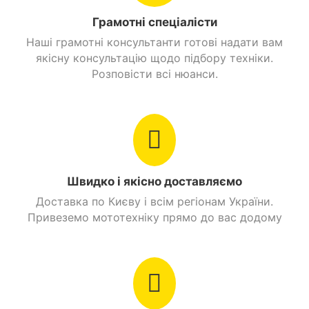
Грамотні спеціалісти
Наші грамотні консультанти готові надати вам
якісну консультацію щодо підбору техніки.
Розповісти всі нюанси.
У плані зовнішності Alpha 110 практично нічим не
відрізняється від класичних дорожників. Єдина
Швидко і якісно доставляємо
відмінність – велика кількість хромованих деталей.
Доставка по Києву і всім регіонам України.
Щоб захистити металеві елементи від корозії,
Привеземо мототехніку прямо до вас додому
виробник покрив їх хромом. Це не тільки виключає
ризик утворення іржі, але і робить модель більш
яскравою.
Сама комплектація Вайпера стандартна:
Дзеркала на подовжених ніжках.