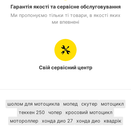
Спідометр, тахометр і покажчик повороту.
Гарантія якості та сервісне обслуговування
Бензобак ємністю 4 л.
Ми пропонуємо тільки ті товари, в якості яких
Комфортабельне двомісне сидіння.
ми впевнені
Міцна багажна платформа.
Пасажирські підніжки.
Дуги, для захисту двигуна і ніг райдера.
Яскрава оптика.
Центральна підніжка.
Захист ланцюга.
Свій сервісний центр
17-дюймові колеса з універсальним
протектором.
Головна причина купити мопед Viper Alpha 110 в
інтернет-магазині MotoGo – передпродажна
підготовка. Всі байки проходять повну діагностику,
шолом для мотоцикла
мопед
скутер
мотоцикл
огляд і базове ТО. Це дозволяє контролювати
теккен 250
чопер
кросовий мотоцикл
якість техніки і виключити ризик браку. Також на
мотороллер
хонда дио 27
хонда дио
квадрік
Viper Alpha 110 надається річна гарантія.