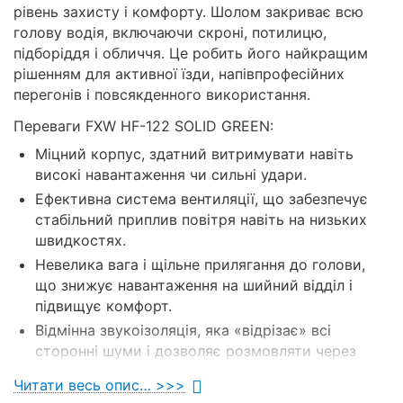
рівень захисту і комфорту. Шолом закриває всю
голову водія, включаючи скроні, потилицю,
підборіддя і обличчя. Це робить його найкращим
рішенням для активної їзди, напівпрофесійних
перегонів і повсякденного використання.
Переваги FXW HF-122 SOLID GREEN:
Міцний корпус, здатний витримувати навіть
високі навантаження чи сильні удари.
Ефективна система вентиляції, що забезпечує
стабільний приплив повітря навіть на низьких
швидкостях.
Невелика вага і щільне прилягання до голови,
що знижує навантаження на шийний відділ і
підвищує комфорт.
Відмінна звукоізоляція, яка «відрізає» всі
сторонні шуми і дозволяє розмовляти через
гарнітуру.
Читати весь опис… >>>
Продумана конструкція «черепашки», що