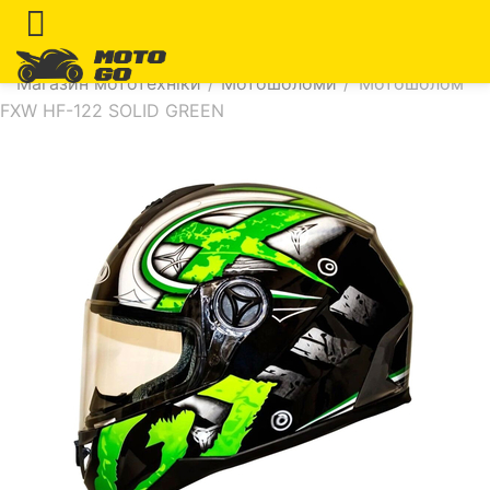
Магазин мототехніки
/
Мотошоломи
/
Мотошолом
FXW HF-122 SOLID GREEN