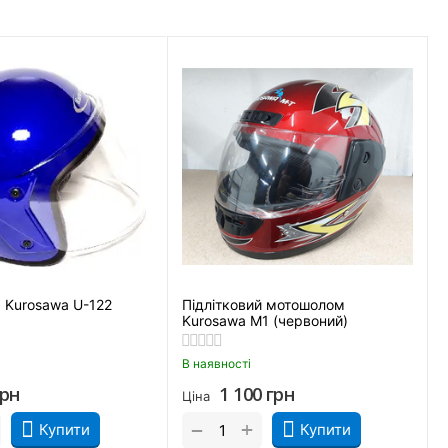
 Kurosawa U-122
Підлітковий мотошолом
Kurosawa M1 (червоний)
В наявності
грн
1 100
грн
Ціна
+
−
Купити
Купити