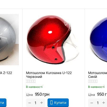
 Z-122
Мотошолом Kurosawa U-122
Мотошолом
Червоний
Синій
В наявності
В наявності
950
грн
950
Ціна
Ціна
+
+
−
−
ти
Купити