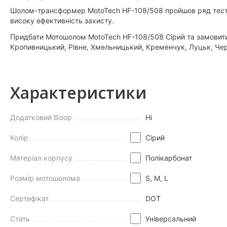
Шолом-трансформер MotoTech HF-108/508 пройшов ряд тестів
високу ефективність захисту.
Придбати Мотошолом MotoTech HF-108/508 Сірий та замовити з 
Кропивницький, Рівне, Хмельницький, Кременчук, Луцьк, Черн
Характеристики
Додатковий Візор
Нi
Колір
Сірий
Матеріал корпусу
Полікарбонат
Розмір мотошолома
S, M, L
Сертифікат
DOT
Стать
Універсальний