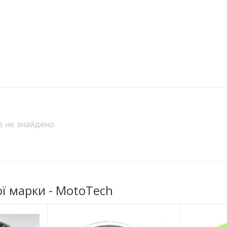
ів не знайдено
 марки - MotoTech