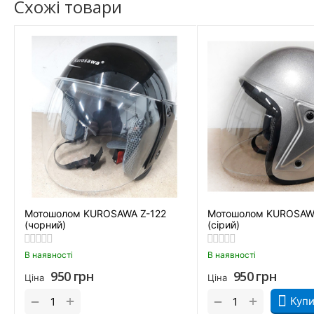
Схожі товари
Мотошолом KUROSAWA Z-122
Мотошолом KUROSAWA
(чорний)
(сірий)
В наявності
В наявності
950
грн
950
грн
Ціна
Ціна
+
+
−
−
Купи