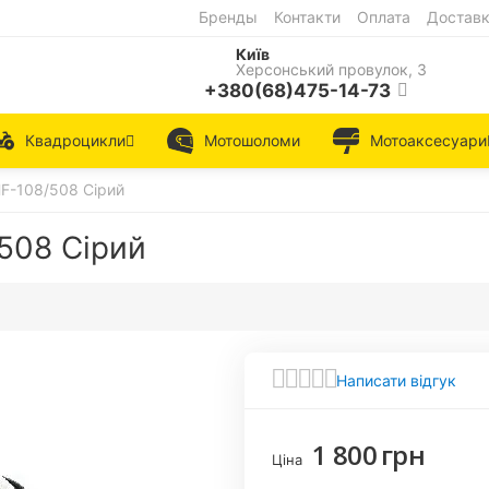
Бренды
Контакти
Оплата
Достав
Київ
Херсонський провулок, 3
+380(68)475-14-73
Квадроцикли
Мотошоломи
Мотоаксесуари
F-108/508 Сірий
508 Сірий
Написати відгук
1 800
грн
Ціна