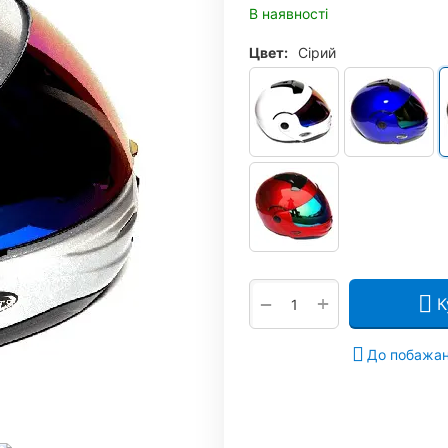
В наявності
Цвет:
Сірий
+
−
К
До побажа