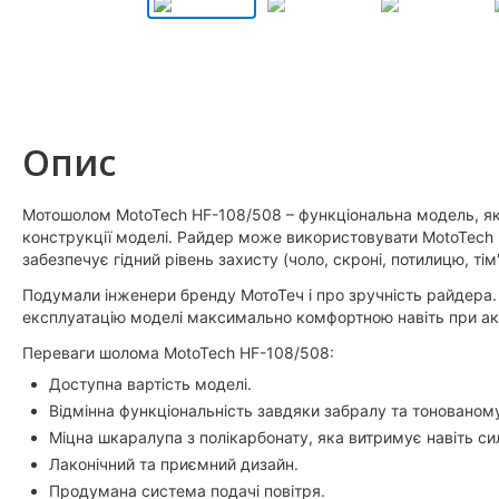
Опис
Мотошолом MotoTech HF-108/508 – функціональна модель, яка 
конструкції моделі. Райдер може використовувати MotoTech
забезпечує гідний рівень захисту (чоло, скроні, потилицю, тім
Подумали інженери бренду МотоТеч і про зручність райдера.
експлуатацію моделі максимально комфортною навіть при акти
Переваги шолома MotoTech HF-108/508:
Доступна вартість моделі.
Відмінна функціональність завдяки забралу та тонованому
Міцна шкаралупа з полікарбонату, яка витримує навіть си
Лаконічний та приємний дизайн.
Продумана система подачі повітря.