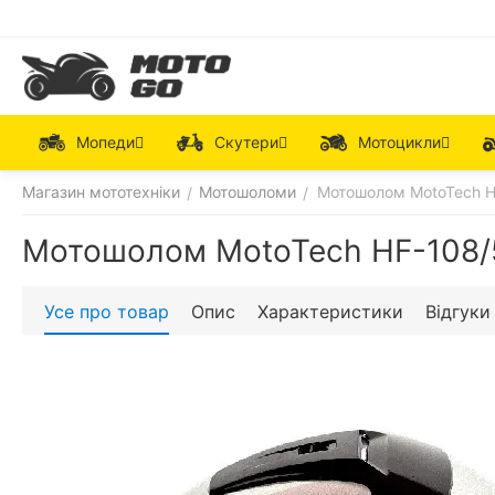
Мопеди
Скутери
Мотоцикли
Магазин мототехніки
Мотошоломи
Мотошолом MotoTech H
/
/
Мотошолом MotoTech HF-108/
Усе про товар
Опис
Характеристики
Відгуки