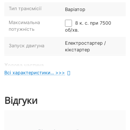
Основні зміни:
Тип трансмісії
Варіатор
Максимальна
8 к. с. при 7500
потужність
об/хв.
Електростартер /
Запуск двигуна
кікстартер
Ходова частина
Всі характеристики... >>>
Телескопічна вилка
з пружинно-
Передня підвіска
гідравлічними
Відгуки
амортизаторами
Маятникова зі
здвоєними
Задня підвіска
пружинно-