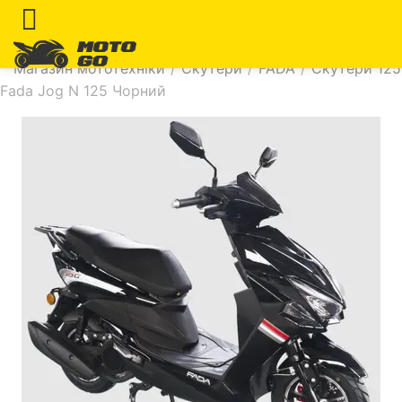
Магазин мототехніки
/
Скутери
/
FADA
/
Скутери 125
Fada Jog N 125 Чорний