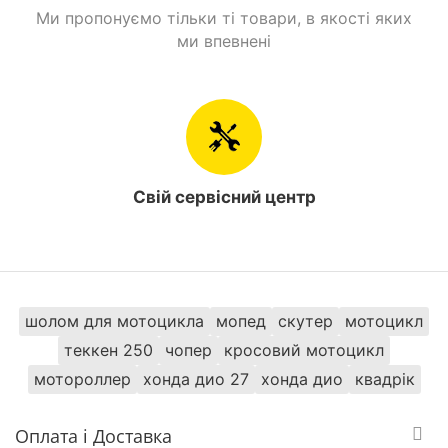
максимально простим і дружнім управлінням. Вся
Ми пропонуємо тільки ті товари, в якості яких
справа в безступінчастій трансмісії. Райдеру не
ми впевнені
потрібно самостійно перемикати передачі або
вичавлювати зчеплення. Сам варіатор забезпечує
двоколіснику чудову динаміку, плавний старт і
розмірений набір швидкості.
Передня підвіска скутера залишилася колишньою.
Єдина відмінність – захисні кожухи, що закривають
Свій сервісний центр
пір'я телескопічної вилки. Вони істотно підвищують
ресурс вузла, оскільки в нього не потрапляє волога
або бруд.
шолом для мотоцикла
мопед
скутер
мотоцикл
теккен 250
чопер
кросовий мотоцикл
мотороллер
хонда дио 27
хонда дио
квадрік
Оплата і Доставка