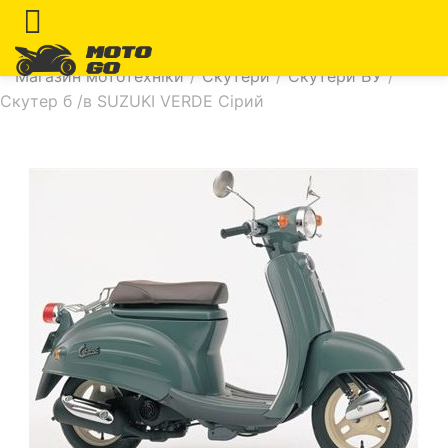
Магазин мототехніки
/
Скутери
/
Скутери БУ
/
Скутер б /в SUZUKI VERDE Сірий