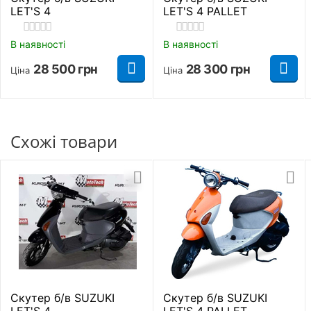
Verde
LET'S 4
LET'S 4 PALLET
Задній багажник
Є
Серцем скутера Suzuki Verde є надійний 49-
В наявності
В наявності
кубовий 2-тактний двигун повітряного
Рама
Трубчастий каркас
охолодження. Він розвиває максимальну
28 500
грн
28 300
грн
Ціна
Ціна
потужність 6,1 к. с., чого цілком достатньо для
Колір
Зелений
впевненого пересування містом. Максимальна
швидкість становить близько 60 км/год. Коробка
О'бєм бензобаку
передач – автоматична клиноремінного типу
5 л.
Схожі товари
(варіатор).
Знайти схожі
Скутер б/в SUZUKI
Скутер б/в SUZUKI