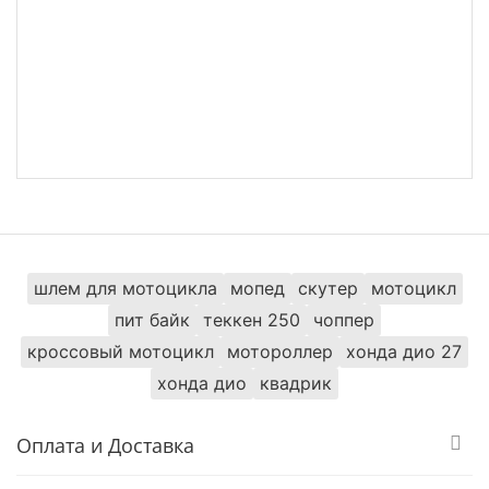
шлем для мотоцикла
мопед
скутер
мотоцикл
пит байк
теккен 250
чоппер
кроссовый мотоцикл
мотороллер
хонда дио 27
хонда дио
квадрик
Оплата и Доставка