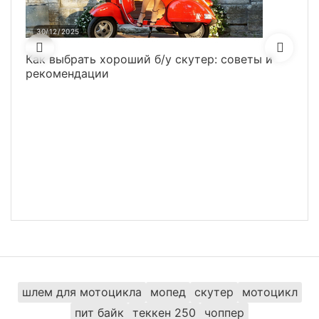
30/12/2025
3
Как выбрать хороший б/у скутер: советы и
Ка
рекомендации
ру
шлем для мотоцикла
мопед
скутер
мотоцикл
пит байк
теккен 250
чоппер