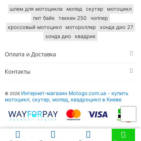
шлем для мотоцикла
мопед
скутер
мотоцикл
пит байк
теккен 250
чоппер
кроссовый мотоцикл
мотороллер
хонда дио 27
хонда дио
квадрик
Оплата и Доставка
Контакты
Интернет-магазин Motogo.com.ua - купить
© 2026
мотоцикл, скутер, мопед, квадроцикл в Киеве