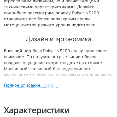
агрессивным дизайном, но и впечатляющими
техническими характеристиками. Давайте
подробнее рассмотрим, почему Pulsar NS200
становится все более популярным среди
мотоциклистов разного уровня подготовки.
Дизайн и эргономика
Внешний вид Bajaj Pulsar NS200 сразу привлекает
внимание. Он получил острые линии обвеса
создают ощущение скорости даже на стоянке.
Массивный топливный бак подчеркивает
мускулистость силуэта, а компактная задняя часть
с LED-оптикой добавляет современности. При
Полное описание… >>>
этом
200 кубовый мотоцикл
Баджадж не просто
эффектно выглядит, но и обеспечивает отличную
эргономику:
Удобное сиденье с оптимальным профилем для
Характеристики
водителя и пассажира.