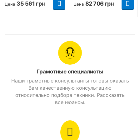
трубчатая
35 561
грн
82 706
грн
Цена
Цена
Цвет
Белый
Объем бензобака
12 л.
Стояночный тормоз
Есть
Найти похожие
Грамотные специалисты
Мотоциклы 200 см. куб. Дорожный
Наши грамотные консультанты готовы оказать
Вам качественную консультацию
Мотоциклы 200 см. куб. Bajaj
относительно подбора техники. Рассказать
все нюансы.