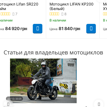
Мотоцикл Shineray
XY250GY-6C Light
Желто-синий
9
В наличии
70 400
грн
Цена
Статьи для владельцев мотоциклов
30/12/2025