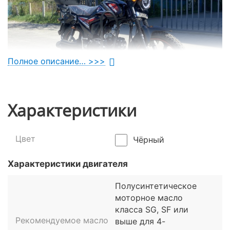
Полное описание… >>>
Характеристики
Стильный экстерьер и
Цвет
Чёрный
конструктивные особенности
Характеристики двигателя
Эффектный
дорожный мотоцикл
Spark SP125C-
2AMW демонстрирует актуальный подход к
Полусинтетическое
дизайну. Его стильный окрас гармонично
моторное масло
сочетается с элементами конструкции, создавая
класса SG, SF или
образ современного городского байка. Особую
Рекомендуемое масло
выше для 4-
роль в формировании внешнего облика играет