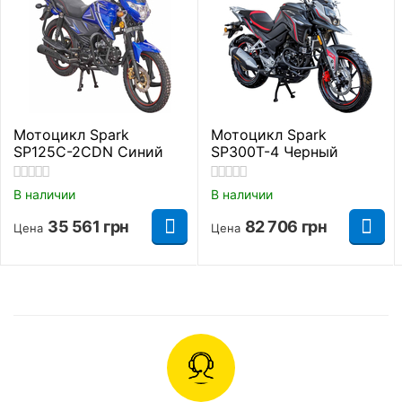
Состояние
Новый
Страна производитель
Китай
Класс мотоцикла
Дорожный
Производитель
Spark
Мотоцикл Spark
Мотоцикл Spark
SP125C-2CDN Синий
SP300T-4 Черный
Тип питания
Бензин
В наличии
В наличии
Посадочных мест
2
35 561
грн
82 706
грн
Цена
Цена
Грузоподьемность
150 кг.
Максимальная
17-дюймовые легкосплавные диски с 5-
85 км/ч
скорость
спицевым дизайном.
Бескамерные шины.
Расход топлива
2,2 л./100 км.
Тормозная система включает передний дисковый
гидравлический тормоз и задний барабанный